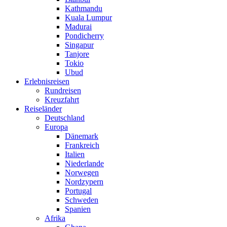
Kathmandu
Kuala Lumpur
Madurai
Pondicherry
Singapur
Tanjore
Tokio
Ubud
Erlebnisreisen
Rundreisen
Kreuzfahrt
Reiseländer
Deutschland
Europa
Dänemark
Frankreich
Italien
Niederlande
Norwegen
Nordzypern
Portugal
Schweden
Spanien
Afrika