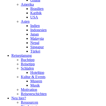
Ghana
Amerika
Brasilien
Karibik
USA
Asien
Indien
Indonesien
Japan
Malaysia
Nepal
Singapur
Türkei
Reiseplanung
Buchtipp
Reisetipp
Schlafen
Hoteltipp
Kultur & Events
Museen
Musik
Motivation
Reisegeschichten
Neu hier?
Ressourcen