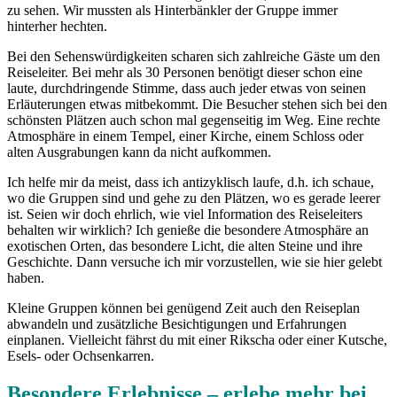
zu sehen. Wir mussten als Hinterbänkler der Gruppe immer
hinterher hechten.
Bei den Sehenswürdigkeiten scharen sich zahlreiche Gäste um den
Reiseleiter. Bei mehr als 30 Personen benötigt dieser schon eine
laute, durchdringende Stimme, dass auch jeder etwas von seinen
Erläuterungen etwas mitbekommt. Die Besucher stehen sich bei den
schönsten Plätzen auch schon mal gegenseitig im Weg. Eine rechte
Atmosphäre in einem Tempel, einer Kirche, einem Schloss oder
alten Ausgrabungen kann da nicht aufkommen.
Ich helfe mir da meist, dass ich antizyklisch laufe, d.h. ich schaue,
wo die Gruppen sind und gehe zu den Plätzen, wo es gerade leerer
ist. Seien wir doch ehrlich, wie viel Information des Reiseleiters
behalten wir wirklich? Ich genieße die besondere Atmosphäre an
exotischen Orten, das besondere Licht, die alten Steine und ihre
Geschichte. Dann versuche ich mir vorzustellen, wie sie hier gelebt
haben.
Kleine Gruppen können bei genügend Zeit auch den Reiseplan
abwandeln und zusätzliche Besichtigungen und Erfahrungen
einplanen. Vielleicht fährst du mit einer Rikscha oder einer Kutsche,
Esels- oder Ochsenkarren.
Besondere Erlebnisse – erlebe mehr bei