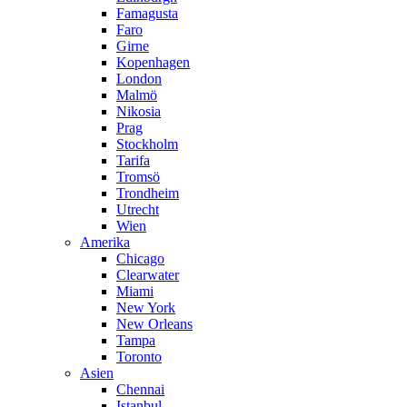
Famagusta
Faro
Girne
Kopenhagen
London
Malmö
Nikosia
Prag
Stockholm
Tarifa
Tromsö
Trondheim
Utrecht
Wien
Amerika
Chicago
Clearwater
Miami
New York
New Orleans
Tampa
Toronto
Asien
Chennai
Istanbul