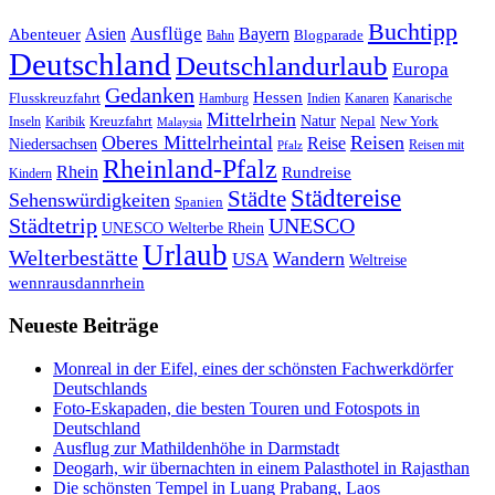
Buchtipp
Asien
Ausflüge
Bayern
Abenteuer
Blogparade
Bahn
Deutschland
Deutschlandurlaub
Europa
Gedanken
Hessen
Flusskreuzfahrt
Hamburg
Indien
Kanaren
Kanarische
Mittelrhein
Natur
Kreuzfahrt
Nepal
New York
Inseln
Karibik
Malaysia
Oberes Mittelrheintal
Reisen
Reise
Niedersachsen
Reisen mit
Pfalz
Rheinland-Pfalz
Rhein
Rundreise
Kindern
Städtereise
Städte
Sehenswürdigkeiten
Spanien
Städtetrip
UNESCO
UNESCO Welterbe Rhein
Urlaub
Welterbestätte
Wandern
USA
Weltreise
wennrausdannrhein
Neueste Beiträge
Monreal in der Eifel, eines der schönsten Fachwerkdörfer
Deutschlands
Foto-Eskapaden, die besten Touren und Fotospots in
Deutschland
Ausflug zur Mathildenhöhe in Darmstadt
Deogarh, wir übernachten in einem Palasthotel in Rajasthan
Die schönsten Tempel in Luang Prabang, Laos