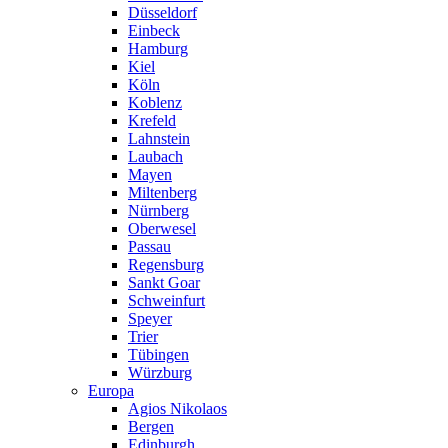
Düsseldorf
Einbeck
Hamburg
Kiel
Köln
Koblenz
Krefeld
Lahnstein
Laubach
Mayen
Miltenberg
Nürnberg
Oberwesel
Passau
Regensburg
Sankt Goar
Schweinfurt
Speyer
Trier
Tübingen
Würzburg
Europa
Agios Nikolaos
Bergen
Edinburgh