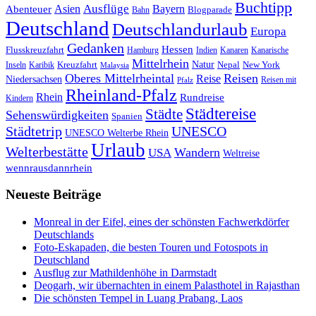
Buchtipp
Asien
Ausflüge
Bayern
Abenteuer
Blogparade
Bahn
Deutschland
Deutschlandurlaub
Europa
Gedanken
Hessen
Flusskreuzfahrt
Hamburg
Indien
Kanaren
Kanarische
Mittelrhein
Natur
Kreuzfahrt
Nepal
New York
Inseln
Karibik
Malaysia
Oberes Mittelrheintal
Reisen
Reise
Niedersachsen
Reisen mit
Pfalz
Rheinland-Pfalz
Rhein
Rundreise
Kindern
Städtereise
Städte
Sehenswürdigkeiten
Spanien
Städtetrip
UNESCO
UNESCO Welterbe Rhein
Urlaub
Welterbestätte
Wandern
USA
Weltreise
wennrausdannrhein
Neueste Beiträge
Monreal in der Eifel, eines der schönsten Fachwerkdörfer
Deutschlands
Foto-Eskapaden, die besten Touren und Fotospots in
Deutschland
Ausflug zur Mathildenhöhe in Darmstadt
Deogarh, wir übernachten in einem Palasthotel in Rajasthan
Die schönsten Tempel in Luang Prabang, Laos