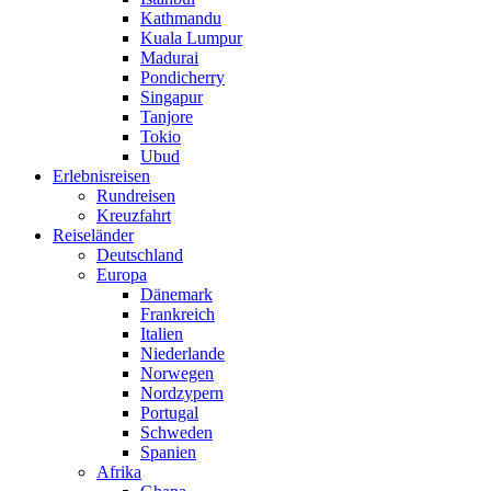
Kathmandu
Kuala Lumpur
Madurai
Pondicherry
Singapur
Tanjore
Tokio
Ubud
Erlebnisreisen
Rundreisen
Kreuzfahrt
Reiseländer
Deutschland
Europa
Dänemark
Frankreich
Italien
Niederlande
Norwegen
Nordzypern
Portugal
Schweden
Spanien
Afrika