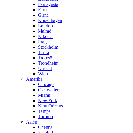
Famagusta
Faro
Girne
Kopenhagen
London
Malmö
Nikosia
Prag
Stockholm
Tarifa
Tromsö
Trondheim
Utrecht
Wien
Amerika
Chicago
Clearwater
Miami
New York
New Orleans
Tampa
Toronto
Asien
Chennai
Istanbul