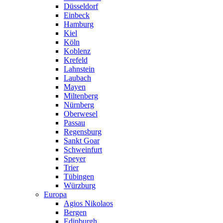
Düsseldorf
Einbeck
Hamburg
Kiel
Köln
Koblenz
Krefeld
Lahnstein
Laubach
Mayen
Miltenberg
Nürnberg
Oberwesel
Passau
Regensburg
Sankt Goar
Schweinfurt
Speyer
Trier
Tübingen
Würzburg
Europa
Agios Nikolaos
Bergen
Edinburgh