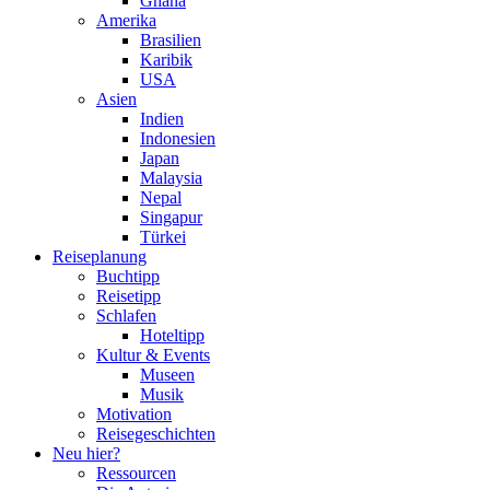
Ghana
Amerika
Brasilien
Karibik
USA
Asien
Indien
Indonesien
Japan
Malaysia
Nepal
Singapur
Türkei
Reiseplanung
Buchtipp
Reisetipp
Schlafen
Hoteltipp
Kultur & Events
Museen
Musik
Motivation
Reisegeschichten
Neu hier?
Ressourcen