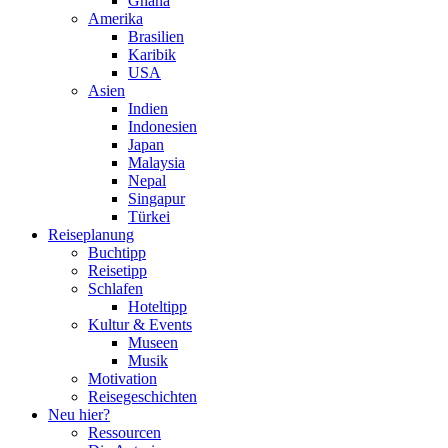
Ghana
Amerika
Brasilien
Karibik
USA
Asien
Indien
Indonesien
Japan
Malaysia
Nepal
Singapur
Türkei
Reiseplanung
Buchtipp
Reisetipp
Schlafen
Hoteltipp
Kultur & Events
Museen
Musik
Motivation
Reisegeschichten
Neu hier?
Ressourcen