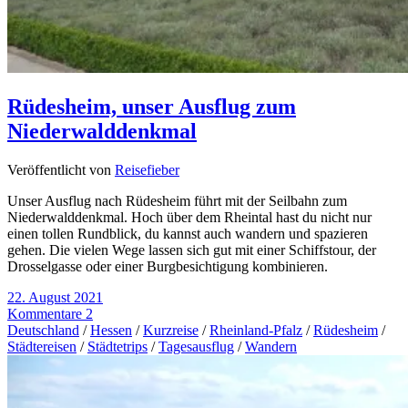
Rüdesheim, unser Ausflug zum
Niederwalddenkmal
Veröffentlicht von
Reisefieber
Unser Ausflug nach Rüdesheim führt mit der Seilbahn zum
Niederwalddenkmal. Hoch über dem Rheintal hast du nicht nur
einen tollen Rundblick, du kannst auch wandern und spazieren
gehen. Die vielen Wege lassen sich gut mit einer Schiffstour, der
Drosselgasse oder einer Burgbesichtigung kombinieren.
22. August 2021
Kommentare 2
Deutschland
/
Hessen
/
Kurzreise
/
Rheinland-Pfalz
/
Rüdesheim
/
Städtereisen
/
Städtetrips
/
Tagesausflug
/
Wandern