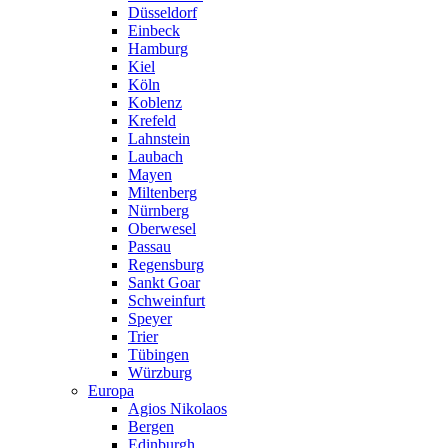
Düsseldorf
Einbeck
Hamburg
Kiel
Köln
Koblenz
Krefeld
Lahnstein
Laubach
Mayen
Miltenberg
Nürnberg
Oberwesel
Passau
Regensburg
Sankt Goar
Schweinfurt
Speyer
Trier
Tübingen
Würzburg
Europa
Agios Nikolaos
Bergen
Edinburgh