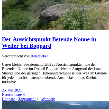
Der Aussichtspunkt Betende Nonne in
Weiler bei Boppard
Veröffentlicht von
Reisefieber
Unser kleiner Spaziergang führt zu Aussichtspunkten wie der
Betenden Nonne im Ortsteil Boppard-Weiler. Aufgrund der kurzen
Strecke und der geringen Höhenunterschiede ist der Weg im Grunde
für jeden machbar, atemberaubende Ausblicke auf das Rheintal
inklusive.
25. Juli 2021
Kommentare 4
Boppard
/
Tagesausflug
/
Wandern