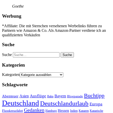
Goethe
Werbung
*Affiliate: Die mit Sternchen versehenen Werbelinks führen zu
Partnern wie Amazon & Co. Als Amazon-Partner verdiene ich an
qualifizierten Verkäufen
Suche
Suche
Kategorien
Kategorien
Schlagworte
Buchtipp
Asien
Ausflüge
Bayern
Abenteuer
Blogparade
Bahn
Deutschland
Deutschlandurlaub
Europa
Gedanken
Hessen
Flusskreuzfahrt
Hamburg
Indien
Kanaren
Kanarische