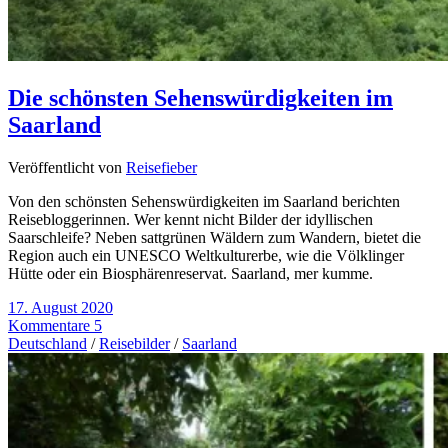
Die schönsten Sehenswürdigkeiten im
Saarland
Veröffentlicht von
Reisefieber
Von den schönsten Sehenswürdigkeiten im Saarland berichten
Reisebloggerinnen. Wer kennt nicht Bilder der idyllischen
Saarschleife? Neben sattgrünen Wäldern zum Wandern, bietet die
Region auch ein UNESCO Weltkulturerbe, wie die Völklinger
Hütte oder ein Biosphärenreservat. Saarland, mer kumme.
17. August 2020
Kommentare 5
Deutschland
/
Reisebilder
/
Saarland