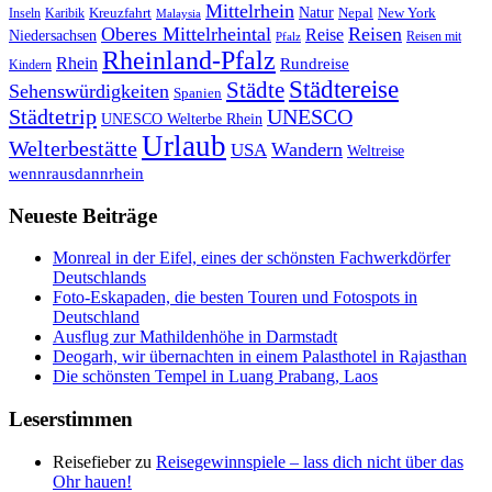
Mittelrhein
Natur
Kreuzfahrt
Nepal
New York
Inseln
Karibik
Malaysia
Oberes Mittelrheintal
Reisen
Reise
Niedersachsen
Reisen mit
Pfalz
Rheinland-Pfalz
Rhein
Rundreise
Kindern
Städtereise
Städte
Sehenswürdigkeiten
Spanien
Städtetrip
UNESCO
UNESCO Welterbe Rhein
Urlaub
Welterbestätte
Wandern
USA
Weltreise
wennrausdannrhein
Neueste Beiträge
Monreal in der Eifel, eines der schönsten Fachwerkdörfer
Deutschlands
Foto-Eskapaden, die besten Touren und Fotospots in
Deutschland
Ausflug zur Mathildenhöhe in Darmstadt
Deogarh, wir übernachten in einem Palasthotel in Rajasthan
Die schönsten Tempel in Luang Prabang, Laos
Leserstimmen
Reisefieber
zu
Reisegewinnspiele – lass dich nicht über das
Ohr hauen!