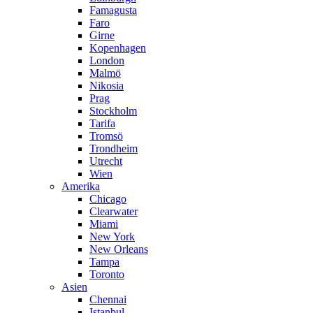
Famagusta
Faro
Girne
Kopenhagen
London
Malmö
Nikosia
Prag
Stockholm
Tarifa
Tromsö
Trondheim
Utrecht
Wien
Amerika
Chicago
Clearwater
Miami
New York
New Orleans
Tampa
Toronto
Asien
Chennai
Istanbul