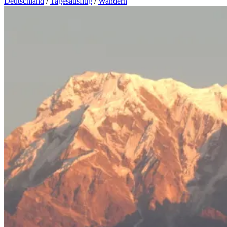
Deutschland
/
Tagesausflug
/
Wandern