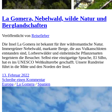
La Gomera, Nebelwald, wilde Natur und
Berglandschaften
Veröffentlicht von
Reisefieber
Die Insel La Gomera ist bekannt für ihre wildromantische Natur.
Immergrüner Nebelwald, markante Berge, die aus Vulkanschloten
entstanden sind, Lorbeerwälder und einheimische Pflanzenarten
begeistern die Besucher. Selbst eine einzigartige Sprache, El Silbo,
hat es ins UNESCO Weltkulturerbe geschafft. Unsere Rundreise
führt in die Mitte und den Norden der Insel.
13. Februar 2022
Schreibe einen Kommentar
Europa
/
La Gomera
/
Spanien