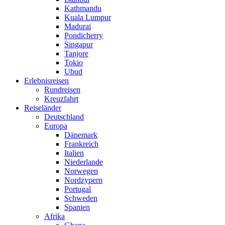
Kathmandu
Kuala Lumpur
Madurai
Pondicherry
Singapur
Tanjore
Tokio
Ubud
Erlebnisreisen
Rundreisen
Kreuzfahrt
Reiseländer
Deutschland
Europa
Dänemark
Frankreich
Italien
Niederlande
Norwegen
Nordzypern
Portugal
Schweden
Spanien
Afrika