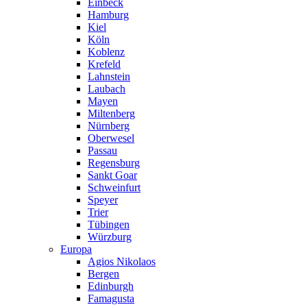
Einbeck
Hamburg
Kiel
Köln
Koblenz
Krefeld
Lahnstein
Laubach
Mayen
Miltenberg
Nürnberg
Oberwesel
Passau
Regensburg
Sankt Goar
Schweinfurt
Speyer
Trier
Tübingen
Würzburg
Europa
Agios Nikolaos
Bergen
Edinburgh
Famagusta