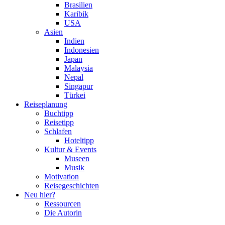
Brasilien
Karibik
USA
Asien
Indien
Indonesien
Japan
Malaysia
Nepal
Singapur
Türkei
Reiseplanung
Buchtipp
Reisetipp
Schlafen
Hoteltipp
Kultur & Events
Museen
Musik
Motivation
Reisegeschichten
Neu hier?
Ressourcen
Die Autorin