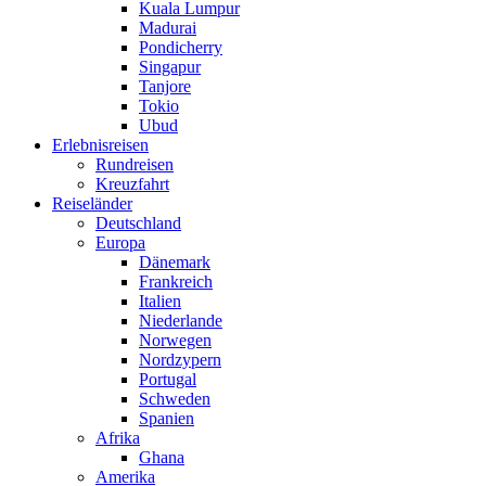
Kuala Lumpur
Madurai
Pondicherry
Singapur
Tanjore
Tokio
Ubud
Erlebnisreisen
Rundreisen
Kreuzfahrt
Reiseländer
Deutschland
Europa
Dänemark
Frankreich
Italien
Niederlande
Norwegen
Nordzypern
Portugal
Schweden
Spanien
Afrika
Ghana
Amerika