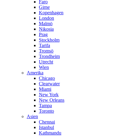
Faro
Girne
Kopenhagen
London
Malmö
Nikosia
Prag
Stockholm
Tarifa
Tromsö
Trondheim
Utrecht
Wien
Amerika
Chicago
Clearwater
Miami
New York
New Orleans
Tampa
Toronto
Asien
Chennai
Istanbul
Kathmandu