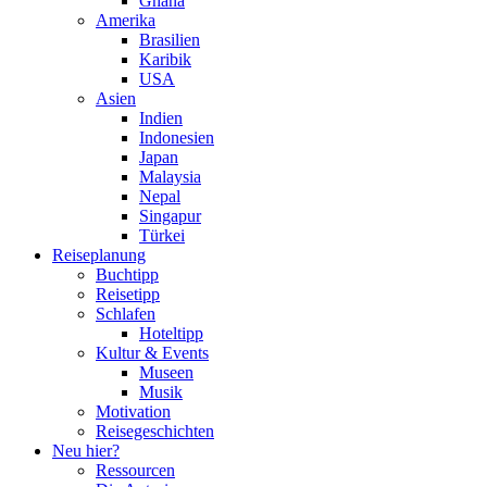
Ghana
Amerika
Brasilien
Karibik
USA
Asien
Indien
Indonesien
Japan
Malaysia
Nepal
Singapur
Türkei
Reiseplanung
Buchtipp
Reisetipp
Schlafen
Hoteltipp
Kultur & Events
Museen
Musik
Motivation
Reisegeschichten
Neu hier?
Ressourcen