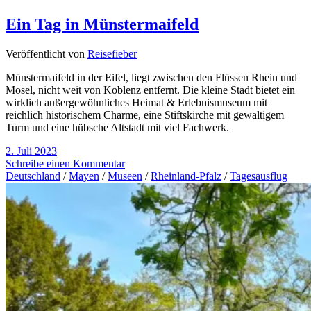
Ein Tag in Münstermaifeld
Veröffentlicht von
Reisefieber
Münstermaifeld in der Eifel, liegt zwischen den Flüssen Rhein und
Mosel, nicht weit von Koblenz entfernt. Die kleine Stadt bietet ein
wirklich außergewöhnliches Heimat & Erlebnismuseum mit
reichlich historischem Charme, eine Stiftskirche mit gewaltigem
Turm und eine hübsche Altstadt mit viel Fachwerk.
2. Juli 2023
Schreibe einen Kommentar
Deutschland
/
Mayen
/
Museen
/
Rheinland-Pfalz
/
Tagesausflug