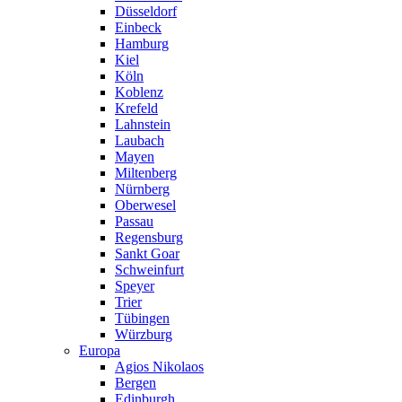
Düsseldorf
Einbeck
Hamburg
Kiel
Köln
Koblenz
Krefeld
Lahnstein
Laubach
Mayen
Miltenberg
Nürnberg
Oberwesel
Passau
Regensburg
Sankt Goar
Schweinfurt
Speyer
Trier
Tübingen
Würzburg
Europa
Agios Nikolaos
Bergen
Edinburgh