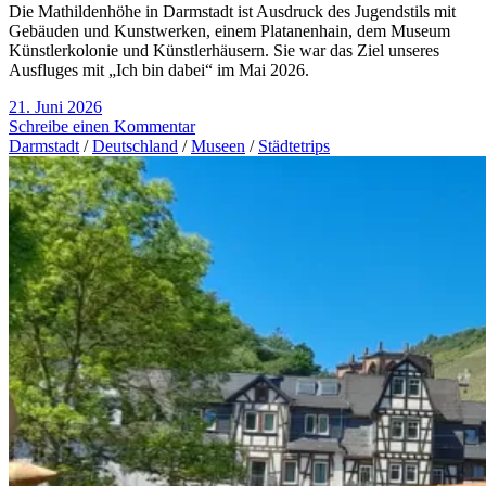
Die Mathildenhöhe in Darmstadt ist Ausdruck des Jugendstils mit
Gebäuden und Kunstwerken, einem Platanenhain, dem Museum
Künstlerkolonie und Künstlerhäusern. Sie war das Ziel unseres
Ausfluges mit „Ich bin dabei“ im Mai 2026.
21. Juni 2026
Schreibe einen Kommentar
Darmstadt
/
Deutschland
/
Museen
/
Städtetrips