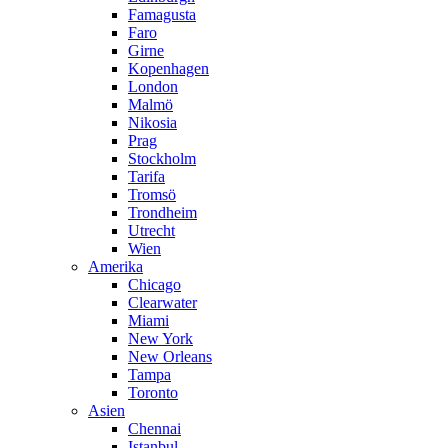
Famagusta
Faro
Girne
Kopenhagen
London
Malmö
Nikosia
Prag
Stockholm
Tarifa
Tromsö
Trondheim
Utrecht
Wien
Amerika
Chicago
Clearwater
Miami
New York
New Orleans
Tampa
Toronto
Asien
Chennai
Istanbul