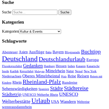
Suche
Suche
Kategorien
Kategorien
Schlagworte
Buchtipp
Asien
Ausflüge
Bayern
Abenteuer
Blogparade
Bahn
Deutschland
Deutschlandurlaub
Europa
Gedanken
Hessen
Flusskreuzfahrt
Hamburg
Indien
Kanaren
Kanarische
Mittelrhein
Natur
Kreuzfahrt
Nepal
New York
Inseln
Karibik
Malaysia
Oberes Mittelrheintal
Reisen
Reise
Niedersachsen
Reisen mit
Pfalz
Rheinland-Pfalz
Rhein
Rundreise
Kindern
Städtereise
Städte
Sehenswürdigkeiten
Spanien
Städtetrip
UNESCO
UNESCO Welterbe Rhein
Urlaub
Welterbestätte
Wandern
USA
Weltreise
wennrausdannrhein