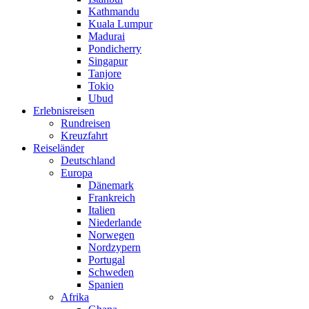
Kathmandu
Kuala Lumpur
Madurai
Pondicherry
Singapur
Tanjore
Tokio
Ubud
Erlebnisreisen
Rundreisen
Kreuzfahrt
Reiseländer
Deutschland
Europa
Dänemark
Frankreich
Italien
Niederlande
Norwegen
Nordzypern
Portugal
Schweden
Spanien
Afrika