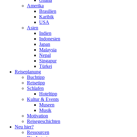
Ghana
Amerika
Brasilien
Karibik
USA
Asien
Indien
Indonesien
Japan
Malaysia
Nepal
Singapur
Türkei
Reiseplanung
Buchtipp
Reisetipp
Schlafen
Hoteltipp
Kultur & Events
Museen
Musik
Motivation
Reisegeschichten
Neu hier?
Ressourcen