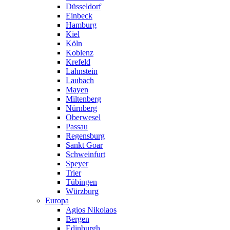
Düsseldorf
Einbeck
Hamburg
Kiel
Köln
Koblenz
Krefeld
Lahnstein
Laubach
Mayen
Miltenberg
Nürnberg
Oberwesel
Passau
Regensburg
Sankt Goar
Schweinfurt
Speyer
Trier
Tübingen
Würzburg
Europa
Agios Nikolaos
Bergen
Edinburgh