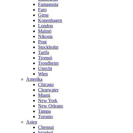
Famagusta
Faro
Girne
Kopenhagen
London
Malmö
Nikosia
Prag
Stockholm
Tarifa
Tromsö
Trondheim
Utrecht
Wien
Amerika
Chicago
Clearwater
Miami
New York
New Orleans
Tampa
Toronto
Asien
Chennai
Istanbul