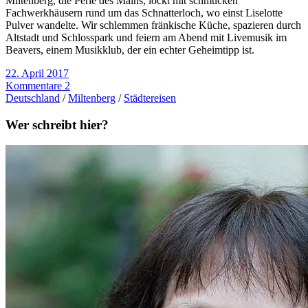
Miltenberg, die Perle des Mains, lockt mit schmucken
Fachwerkhäusern rund um das Schnatterloch, wo einst Liselotte
Pulver wandelte. Wir schlemmen fränkische Küche, spazieren durch
Altstadt und Schlosspark und feiern am Abend mit Livemusik im
Beavers, einem Musikklub, der ein echter Geheimtipp ist.
22. April 2017
Kommentare 2
Deutschland
/
Miltenberg
/
Städtereisen
Wer schreibt hier?