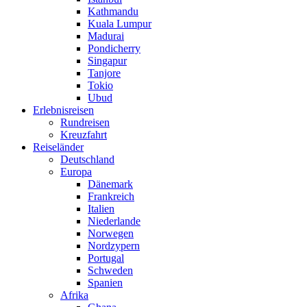
Kathmandu
Kuala Lumpur
Madurai
Pondicherry
Singapur
Tanjore
Tokio
Ubud
Erlebnisreisen
Rundreisen
Kreuzfahrt
Reiseländer
Deutschland
Europa
Dänemark
Frankreich
Italien
Niederlande
Norwegen
Nordzypern
Portugal
Schweden
Spanien
Afrika