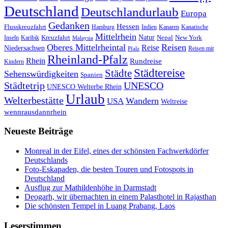
Deutschland
Deutschlandurlaub
Europa
Gedanken
Hessen
Flusskreuzfahrt
Hamburg
Indien
Kanaren
Kanarische
Mittelrhein
Natur
Kreuzfahrt
Nepal
New York
Inseln
Karibik
Malaysia
Oberes Mittelrheintal
Reisen
Reise
Niedersachsen
Reisen mit
Pfalz
Rheinland-Pfalz
Rhein
Rundreise
Kindern
Städtereise
Städte
Sehenswürdigkeiten
Spanien
Städtetrip
UNESCO
UNESCO Welterbe Rhein
Urlaub
Welterbestätte
Wandern
USA
Weltreise
wennrausdannrhein
Neueste Beiträge
Monreal in der Eifel, eines der schönsten Fachwerkdörfer
Deutschlands
Foto-Eskapaden, die besten Touren und Fotospots in
Deutschland
Ausflug zur Mathildenhöhe in Darmstadt
Deogarh, wir übernachten in einem Palasthotel in Rajasthan
Die schönsten Tempel in Luang Prabang, Laos
Leserstimmen