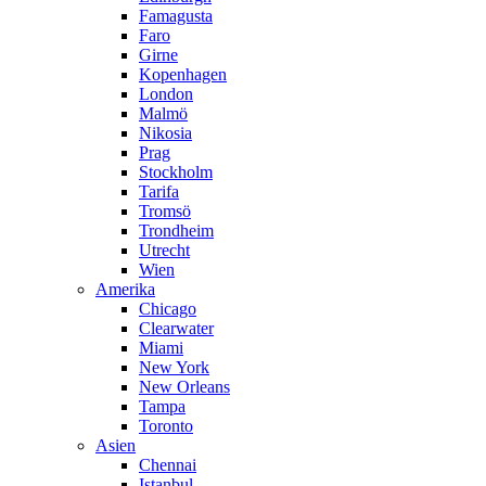
Famagusta
Faro
Girne
Kopenhagen
London
Malmö
Nikosia
Prag
Stockholm
Tarifa
Tromsö
Trondheim
Utrecht
Wien
Amerika
Chicago
Clearwater
Miami
New York
New Orleans
Tampa
Toronto
Asien
Chennai
Istanbul