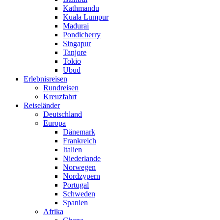
Kathmandu
Kuala Lumpur
Madurai
Pondicherry
Singapur
Tanjore
Tokio
Ubud
Erlebnisreisen
Rundreisen
Kreuzfahrt
Reiseländer
Deutschland
Europa
Dänemark
Frankreich
Italien
Niederlande
Norwegen
Nordzypern
Portugal
Schweden
Spanien
Afrika