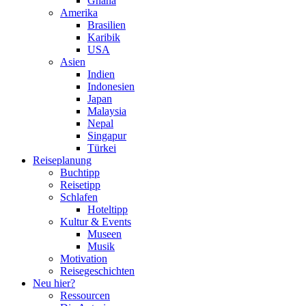
Ghana
Amerika
Brasilien
Karibik
USA
Asien
Indien
Indonesien
Japan
Malaysia
Nepal
Singapur
Türkei
Reiseplanung
Buchtipp
Reisetipp
Schlafen
Hoteltipp
Kultur & Events
Museen
Musik
Motivation
Reisegeschichten
Neu hier?
Ressourcen