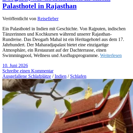
Palasthotel in Rajasthan
Veröffentlicht von
Reisefieber
Ein Palasthotel in Indien mit Geschichte. Von Rajputen, indischen
Tänzerinnen und Kochkursen während unserer Rajasthan-
Rundreise. Das Deogarh Mahal ist ein Heritagehotel aus dem 17.
Jahrhundert. Der Maharadjapalast bietet eine einzigartige
Atmosphäre, ein Restaurant auf der Dachterrasse, einen
Swimmingpool, Wellness und Ausflugsprogramme.
Weiterlesen
10. Juni 2026
Schreibe einen Kommentar
Ausgefallene Schlafplätze
/
Indien
/
Schlafen