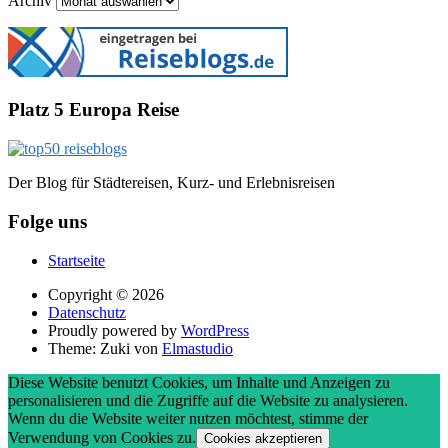
Archiv
Platz 5 Europa Reise
Der Blog für Städtereisen, Kurz- und Erlebnisreisen
Folge uns
Startseite
Copyright © 2026
Datenschutz
Proudly powered by
WordPress
Theme: Zuki von
Elmastudio
Diese Website benutzt Cookies, um Inhalte und Anzeigen zu
personalisieren und die Zugriffe auf die Website zu analysieren.
Wenn du die Website weiter nutzen möchtest, stimme der
Verwendung von Cookies zu.
Cookies akzeptieren