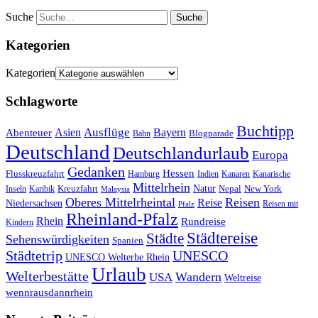
Suche
Kategorien
Kategorien
Schlagworte
Buchtipp
Asien
Ausflüge
Bayern
Abenteuer
Blogparade
Bahn
Deutschland
Deutschlandurlaub
Europa
Gedanken
Hessen
Flusskreuzfahrt
Hamburg
Indien
Kanaren
Kanarische
Mittelrhein
Natur
Kreuzfahrt
Nepal
New York
Inseln
Karibik
Malaysia
Oberes Mittelrheintal
Reisen
Reise
Niedersachsen
Reisen mit
Pfalz
Rheinland-Pfalz
Rhein
Rundreise
Kindern
Städtereise
Städte
Sehenswürdigkeiten
Spanien
Städtetrip
UNESCO
UNESCO Welterbe Rhein
Urlaub
Welterbestätte
Wandern
USA
Weltreise
wennrausdannrhein