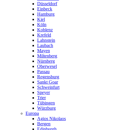
Düsseldorf
Einbeck
Hamburg
Kiel
Köln
Koblenz
Krefeld
Lahnstein
Laubach
Mayen
Miltenberg
Nürnberg
Oberwesel
Passau
Regensburg
Sankt Goar
Schweinfurt
Speyer
Trier
Tübingen
Würzburg
Europa
Agios Nikolaos
Bergen
Edinburgh