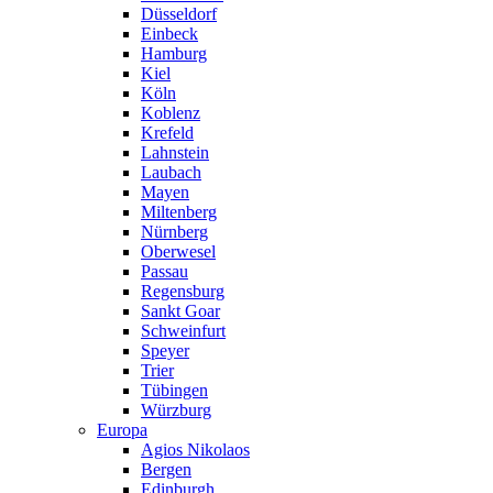
Düsseldorf
Einbeck
Hamburg
Kiel
Köln
Koblenz
Krefeld
Lahnstein
Laubach
Mayen
Miltenberg
Nürnberg
Oberwesel
Passau
Regensburg
Sankt Goar
Schweinfurt
Speyer
Trier
Tübingen
Würzburg
Europa
Agios Nikolaos
Bergen
Edinburgh