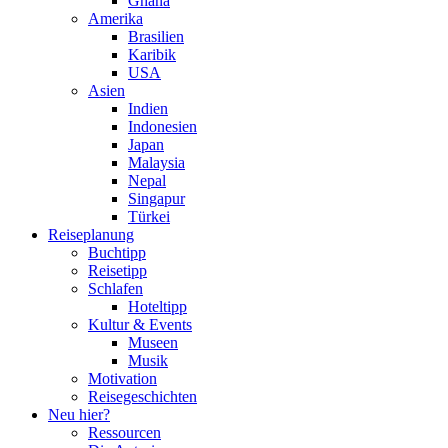
Ghana
Amerika
Brasilien
Karibik
USA
Asien
Indien
Indonesien
Japan
Malaysia
Nepal
Singapur
Türkei
Reiseplanung
Buchtipp
Reisetipp
Schlafen
Hoteltipp
Kultur & Events
Museen
Musik
Motivation
Reisegeschichten
Neu hier?
Ressourcen