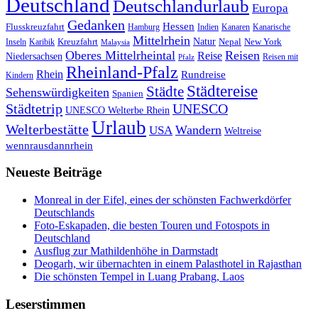
Deutschland
Deutschlandurlaub
Europa
Gedanken
Hessen
Flusskreuzfahrt
Hamburg
Indien
Kanaren
Kanarische
Mittelrhein
Natur
Kreuzfahrt
Nepal
New York
Inseln
Karibik
Malaysia
Oberes Mittelrheintal
Reisen
Reise
Niedersachsen
Reisen mit
Pfalz
Rheinland-Pfalz
Rhein
Rundreise
Kindern
Städtereise
Städte
Sehenswürdigkeiten
Spanien
Städtetrip
UNESCO
UNESCO Welterbe Rhein
Urlaub
Welterbestätte
Wandern
USA
Weltreise
wennrausdannrhein
Neueste Beiträge
Monreal in der Eifel, eines der schönsten Fachwerkdörfer
Deutschlands
Foto-Eskapaden, die besten Touren und Fotospots in
Deutschland
Ausflug zur Mathildenhöhe in Darmstadt
Deogarh, wir übernachten in einem Palasthotel in Rajasthan
Die schönsten Tempel in Luang Prabang, Laos
Leserstimmen