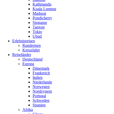
Kathmandu
Kuala Lumpur
Madurai
Pondicherry
Singapur
Tanjore
Tokio
Ubud
Erlebnisreisen
Rundreisen
Kreuzfahrt
Reiseländer
Deutschland
Europa
Dänemark
Frankreich
Italien
Niederlande
Norwegen
Nordzypern
Portugal
Schweden
Spanien
Afrika