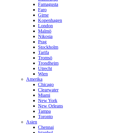
Famagusta
Faro
Girne
Kopenhagen
London
Malmö
Nikosia
Prag
Stockholm
Tarifa
Tromsö
Trondheim
Utrecht
Wien
Amerika
Chicago
Clearwater
Miami
New York
New Orleans
Tampa
Toronto
Asien
Chennai
Istanbul