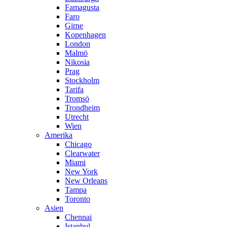
Famagusta
Faro
Girne
Kopenhagen
London
Malmö
Nikosia
Prag
Stockholm
Tarifa
Tromsö
Trondheim
Utrecht
Wien
Amerika
Chicago
Clearwater
Miami
New York
New Orleans
Tampa
Toronto
Asien
Chennai
Istanbul