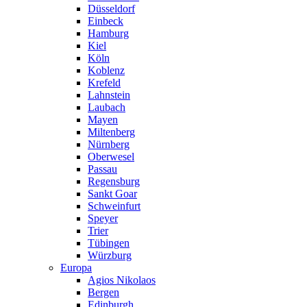
Düsseldorf
Einbeck
Hamburg
Kiel
Köln
Koblenz
Krefeld
Lahnstein
Laubach
Mayen
Miltenberg
Nürnberg
Oberwesel
Passau
Regensburg
Sankt Goar
Schweinfurt
Speyer
Trier
Tübingen
Würzburg
Europa
Agios Nikolaos
Bergen
Edinburgh