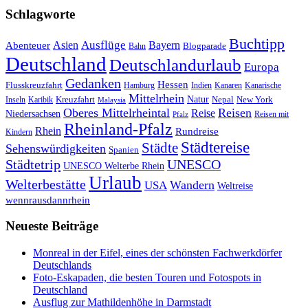
Schlagworte
Buchtipp
Asien
Ausflüge
Bayern
Abenteuer
Blogparade
Bahn
Deutschland
Deutschlandurlaub
Europa
Gedanken
Hessen
Flusskreuzfahrt
Hamburg
Indien
Kanaren
Kanarische
Mittelrhein
Natur
Kreuzfahrt
Nepal
New York
Inseln
Karibik
Malaysia
Oberes Mittelrheintal
Reisen
Reise
Niedersachsen
Reisen mit
Pfalz
Rheinland-Pfalz
Rhein
Rundreise
Kindern
Städtereise
Städte
Sehenswürdigkeiten
Spanien
Städtetrip
UNESCO
UNESCO Welterbe Rhein
Urlaub
Welterbestätte
Wandern
USA
Weltreise
wennrausdannrhein
Neueste Beiträge
Monreal in der Eifel, eines der schönsten Fachwerkdörfer
Deutschlands
Foto-Eskapaden, die besten Touren und Fotospots in
Deutschland
Ausflug zur Mathildenhöhe in Darmstadt