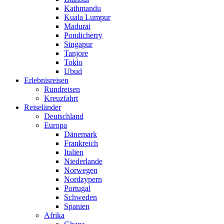
Kathmandu
Kuala Lumpur
Madurai
Pondicherry
Singapur
Tanjore
Tokio
Ubud
Erlebnisreisen
Rundreisen
Kreuzfahrt
Reiseländer
Deutschland
Europa
Dänemark
Frankreich
Italien
Niederlande
Norwegen
Nordzypern
Portugal
Schweden
Spanien
Afrika