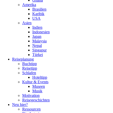
Ghana
Amerika
Brasilien
Karibik
USA
Asien
Indien
Indonesien
Japan
Malaysia
Nepal
Singapur
Türkei
Reiseplanung
Buchtipp
Reisetipp
Schlafen
Hoteltipp
Kultur & Events
Museen
Musik
Motivation
Reisegeschichten
Neu hier?
Ressourcen