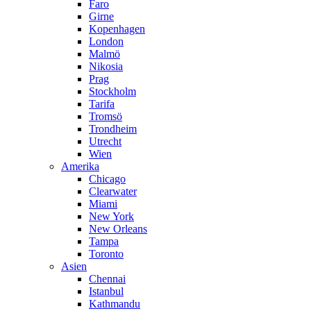
Faro
Girne
Kopenhagen
London
Malmö
Nikosia
Prag
Stockholm
Tarifa
Tromsö
Trondheim
Utrecht
Wien
Amerika
Chicago
Clearwater
Miami
New York
New Orleans
Tampa
Toronto
Asien
Chennai
Istanbul
Kathmandu