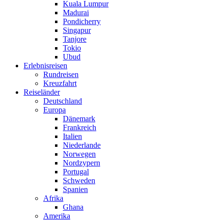
Kuala Lumpur
Madurai
Pondicherry
Singapur
Tanjore
Tokio
Ubud
Erlebnisreisen
Rundreisen
Kreuzfahrt
Reiseländer
Deutschland
Europa
Dänemark
Frankreich
Italien
Niederlande
Norwegen
Nordzypern
Portugal
Schweden
Spanien
Afrika
Ghana
Amerika