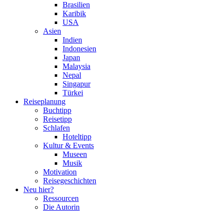
Brasilien
Karibik
USA
Asien
Indien
Indonesien
Japan
Malaysia
Nepal
Singapur
Türkei
Reiseplanung
Buchtipp
Reisetipp
Schlafen
Hoteltipp
Kultur & Events
Museen
Musik
Motivation
Reisegeschichten
Neu hier?
Ressourcen
Die Autorin