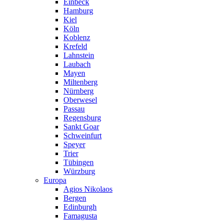
Einbeck
Hamburg
Kiel
Köln
Koblenz
Krefeld
Lahnstein
Laubach
Mayen
Miltenberg
Nürnberg
Oberwesel
Passau
Regensburg
Sankt Goar
Schweinfurt
Speyer
Trier
Tübingen
Würzburg
Europa
Agios Nikolaos
Bergen
Edinburgh
Famagusta