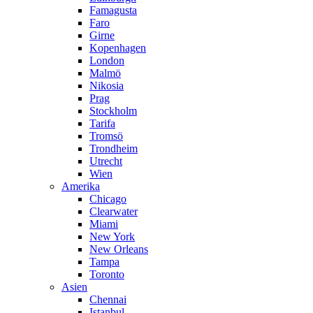
Famagusta
Faro
Girne
Kopenhagen
London
Malmö
Nikosia
Prag
Stockholm
Tarifa
Tromsö
Trondheim
Utrecht
Wien
Amerika
Chicago
Clearwater
Miami
New York
New Orleans
Tampa
Toronto
Asien
Chennai
Istanbul