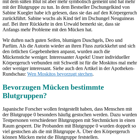
mit dem süßen Blut ist aber mehr symbolisch gemeint und hat mehr
mit der Blutgruppe zu tun. In dem Bestseller Dschungelkind von
Sabine Kuegler habe ich gelesen, dass sie das auf den Körpergeruch
zurückführt. Sabine wuchs als Kind tief im Dschungel Neuguineas
auf. Bei ihrer Rückkehr in den Urwald bemerkt sie, dass sie
Anfangs mehr Probleme mit den Mücken hat.
Wir duften nach guten Seifen, blumigen Duschgels, Deo und
Parfüm. Als die Autorin wieder an ihren Fluss zurückkehrt und sich
den örtlichen Gegebenheiten anpasst, wurden auch die
Mückenstiche weniger. Interessanter Aspekt! Unser individueller
Körpergeruch verbunden mit Schweiß ist für die Moskitos mal mehr
oder weniger interessant. Siehe auch den Artikel in der Apotheken-
Rundschau:
Wen Moskitos bevorzugt stechen
.
Bevorzugen Mücken bestimmte
Blutgruppen?
Japanische Forscher wollen festgestellt haben, dass Menschen mit
der Blutgruppe 0 besonders häufig gestochen werden. Dazu wurden
Testpersonen verschiedener Blutgruppen mit Stechmücken in einen
Raum gesperrt. Die Probanden mit Blutgruppe 0 wurden doppelt so
viel gestochen als die mit Blutgruppe A. Über den Körpergeruch
können Mücken meist die Blutgruppe feststellen.