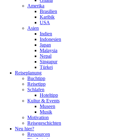
Ghana
Amerika
Brasilien
Karibik
USA
Asien
Indien
Indonesien
Japan
Malaysia
Nepal
Singapur
Türkei
Reiseplanung
Buchtipp
Reisetipp
Schlafen
Hoteltipp
Kultur & Events
Museen
Musik
Motivation
Reisegeschichten
Neu hier?
Ressourcen