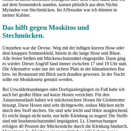
auf dem Sonnendeck standen, kamen plötzlich aus dem Nichts
Myriaden von Stechmücken. Im Affenzahn war ich drinnen in
meiner Kabine.
Das hilft gegen Moskitos und
Stechmücken.
Umziehen war die Devise. Weg mit der luftigen kurzen Hose oder
dem knappen Sommerkleid, hinein in die lange Hose und Bluse.
Alle freien Stellen mit Mückenschutzmittel eingesprüht. Dann ging
es wieder. Dieser Angriff fand immer zwischen 17 und 19 Uhr statt.
Die Alternative wäre nur der sichere Platz in der klimatisierten Bar
bzw. im Restaurant mit Blick nach draußen gewesen. In der Nacht
sollte ein Moskitonetz genutzt werden.
Bei Urwalderkundungen oder Dorfspaziergängen zu Fuß habe ich
auch bei großer Hitze auf kurze Hosen verzichtet. Für den
Amazonasurlaub haben wir mückensichere Hosen für Globetrotter
besorgt. Diese Hosen sind sehr dichtgewebt, sodass Mücken nicht
durch den Stoff stechen. Sie sind sehr leicht und Hitze ausgleichend.
Es reicht längst nicht mehr, nur helle Kleidung zu tragen! Die Stoffe
sind mit Insektenschutzmittel imprägniert. Lt. Untersuchungen
erfolgen 40 Prozent der Mückenstiche durch die Kleidung hindurch.