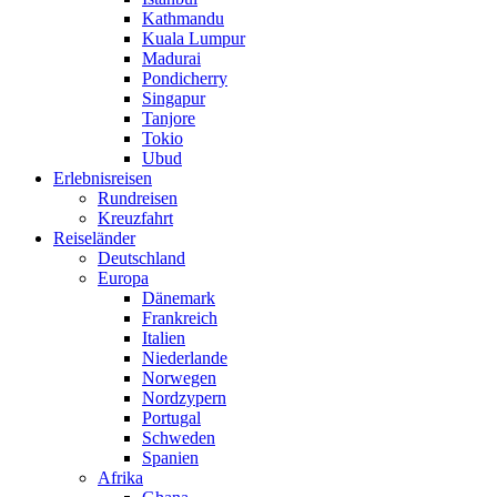
Kathmandu
Kuala Lumpur
Madurai
Pondicherry
Singapur
Tanjore
Tokio
Ubud
Erlebnisreisen
Rundreisen
Kreuzfahrt
Reiseländer
Deutschland
Europa
Dänemark
Frankreich
Italien
Niederlande
Norwegen
Nordzypern
Portugal
Schweden
Spanien
Afrika