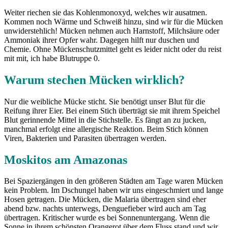
Weiter riechen sie das Kohlenmonoxyd, welches wir ausatmen.
Kommen noch Wärme und Schweiß hinzu, sind wir für die Mücken
unwiderstehlich! Mücken nehmen auch Harnstoff, Milchsäure oder
Ammoniak ihrer Opfer wahr. Dagegen hilft nur duschen und
Chemie. Ohne Mückenschutzmittel geht es leider nicht oder du reist
mit mit, ich habe Blutruppe 0.
Warum stechen Mücken wirklich?
Nur die weibliche Mücke sticht. Sie benötigt unser Blut für die
Reifung ihrer Eier. Bei einem Stich überträgt sie mit ihrem Speichel
Blut gerinnende Mittel in die Stichstelle. Es fängt an zu jucken,
manchmal erfolgt eine allergische Reaktion. Beim Stich können
Viren, Bakterien und Parasiten übertragen werden.
Moskitos am Amazonas
Bei Spaziergängen in den größeren Städten am Tage waren Mücken
kein Problem. Im Dschungel haben wir uns eingeschmiert und lange
Hosen getragen. Die Mücken, die Malaria übertragen sind eher
abend bzw. nachts unterwegs, Denguefieber wird auch am Tag
übertragen. Kritischer wurde es bei Sonnenuntergang. Wenn die
Sonne in ihrem schönsten Orangerot über dem Fluss stand und wir