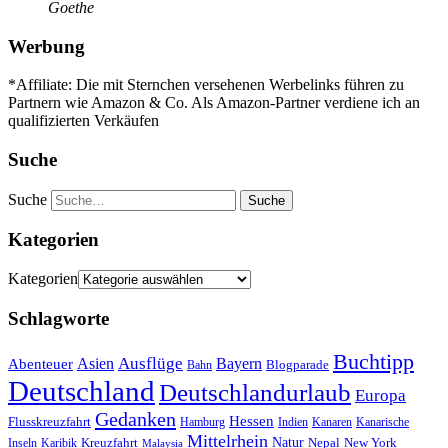
Goethe
Werbung
*Affiliate: Die mit Sternchen versehenen Werbelinks führen zu
Partnern wie Amazon & Co. Als Amazon-Partner verdiene ich an
qualifizierten Verkäufen
Suche
Suche
Kategorien
Kategorien
Schlagworte
Buchtipp
Asien
Ausflüge
Bayern
Abenteuer
Blogparade
Bahn
Deutschland
Deutschlandurlaub
Europa
Gedanken
Hessen
Flusskreuzfahrt
Hamburg
Indien
Kanaren
Kanarische
Mittelrhein
Natur
Kreuzfahrt
Nepal
New York
Inseln
Karibik
Malaysia