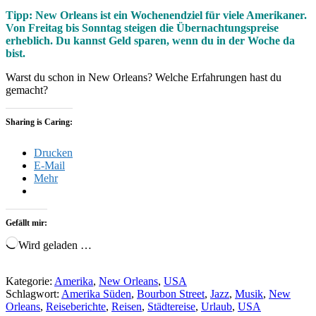
Tipp: New Orleans ist ein Wochenendziel für viele Amerikaner.
Von Freitag bis Sonntag steigen die Übernachtungspreise
erheblich. Du kannst Geld sparen, wenn du in der Woche da
bist.
Warst du schon in New Orleans? Welche Erfahrungen hast du
gemacht?
Sharing is Caring:
Drucken
E-Mail
Mehr
Gefällt mir:
Wird geladen …
Kategorie:
Amerika
,
New Orleans
,
USA
Schlagwort:
Amerika Süden
,
Bourbon Street
,
Jazz
,
Musik
,
New
Orleans
,
Reiseberichte
,
Reisen
,
Städtereise
,
Urlaub
,
USA