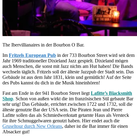
The Ibervillianaires in der Bourbon O Bar.
Im
Fritzels European Pub
in der 733 Bourbon Street wird seit dem
Jahr 1969 traditioneller Dixieland Jazz gespielt. Dixieland mögen
auch Menschen, die sonst mit Jazz nichts am Hut haben! Die Bands
wechseln täglich. Fritzels soll der älteste Jazzpub der Stadt sein. Das
Gebäude ist aus dem Jahr 1831, klein und gemütlich! Auf der Seite
des Pubs kannst du dich in die Musik hineinhören!
Fast am Ende in der 941 Bourbon Street liegt
Lafitte’s Blacksmith
Shop
.
Schon von außen wirkt die im französischen Stil gebaute Bar
sehr urig! Das Gebäude, errichtet zwischen 1722 und 1732, soll die
älteste genutzte Bar der USA sein. Die Piraten Jean und Pierre
Lafitte sollen das als Schmiedwerkstatt getarnte Haus als Versteck
für ihre Schmuggelwaren genutzt haben. Hier endet auch die
Gruseltour durch New Orleans
, daher ist die Bar immer für einen
Absacker gut!