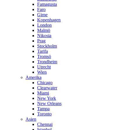
Famagusta
Faro
Girne
Kopenhagen
London
Malmö
Nikosia
Prag
Stockholm
Tarifa
Tromsö
Trondheim
Utrecht
Wien
Amerika
Chicago
Clearwater
Miami
New York
New Orleans
Tampa
Toronto
Asien
Chennai
Istanbul