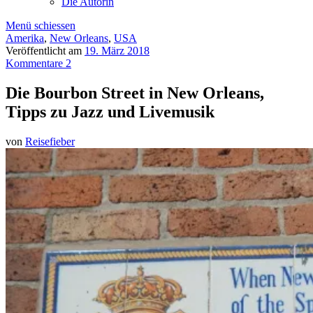
Die Autorin
Menü schiessen
Amerika
,
New Orleans
,
USA
Veröffentlicht am
19. März 2018
Kommentare 2
Die Bourbon Street in New Orleans,
Tipps zu Jazz und Livemusik
von
Reisefieber