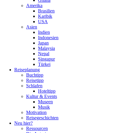
Ghana
Amerika
Brasilien
Karibik
USA
Asien
Indien
Indonesien
Japan
Malaysia
Nepal
Singapur
Türkei
Reiseplanung
Buchtipp
Reisetipp
Schlafen
Hoteltipp
Kultur & Events
Museen
Musik
Motivation
Reisegeschichten
Neu hier?
Ressourcen