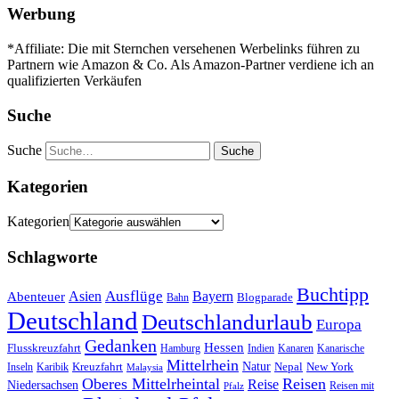
Werbung
*Affiliate: Die mit Sternchen versehenen Werbelinks führen zu
Partnern wie Amazon & Co. Als Amazon-Partner verdiene ich an
qualifizierten Verkäufen
Suche
Suche
Kategorien
Kategorien
Schlagworte
Buchtipp
Asien
Ausflüge
Bayern
Abenteuer
Blogparade
Bahn
Deutschland
Deutschlandurlaub
Europa
Gedanken
Hessen
Flusskreuzfahrt
Hamburg
Indien
Kanaren
Kanarische
Mittelrhein
Natur
Kreuzfahrt
Nepal
New York
Inseln
Karibik
Malaysia
Oberes Mittelrheintal
Reisen
Reise
Niedersachsen
Reisen mit
Pfalz