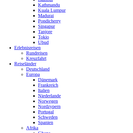
Kathmandu
Kuala Lumpur
Madurai
Pondicherry
Singapur
Tanjore
Tokio
Ubud
Erlebnisreisen
Rundreisen
Kreuzfahrt
Reiseländer
Deutschland
Europa
Dänemark
Frankreich
Italien
Niederlande
Norwegen
Nordzypern
Portugal
Schweden
Spanien
Afrika