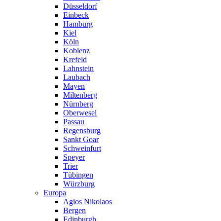
Düsseldorf
Einbeck
Hamburg
Kiel
Köln
Koblenz
Krefeld
Lahnstein
Laubach
Mayen
Miltenberg
Nürnberg
Oberwesel
Passau
Regensburg
Sankt Goar
Schweinfurt
Speyer
Trier
Tübingen
Würzburg
Europa
Agios Nikolaos
Bergen
Edinburgh