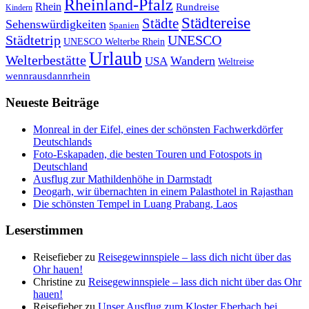
Rheinland-Pfalz
Rhein
Rundreise
Kindern
Städtereise
Städte
Sehenswürdigkeiten
Spanien
Städtetrip
UNESCO
UNESCO Welterbe Rhein
Urlaub
Welterbestätte
Wandern
USA
Weltreise
wennrausdannrhein
Neueste Beiträge
Monreal in der Eifel, eines der schönsten Fachwerkdörfer
Deutschlands
Foto-Eskapaden, die besten Touren und Fotospots in
Deutschland
Ausflug zur Mathildenhöhe in Darmstadt
Deogarh, wir übernachten in einem Palasthotel in Rajasthan
Die schönsten Tempel in Luang Prabang, Laos
Leserstimmen
Reisefieber
zu
Reisegewinnspiele – lass dich nicht über das
Ohr hauen!
Christine
zu
Reisegewinnspiele – lass dich nicht über das Ohr
hauen!
Reisefieber
zu
Unser Ausflug zum Kloster Eberbach bei