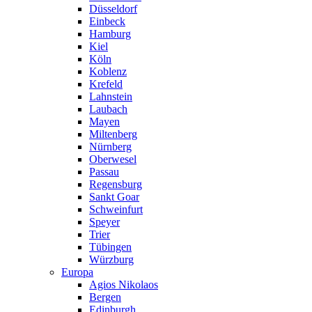
Düsseldorf
Einbeck
Hamburg
Kiel
Köln
Koblenz
Krefeld
Lahnstein
Laubach
Mayen
Miltenberg
Nürnberg
Oberwesel
Passau
Regensburg
Sankt Goar
Schweinfurt
Speyer
Trier
Tübingen
Würzburg
Europa
Agios Nikolaos
Bergen
Edinburgh