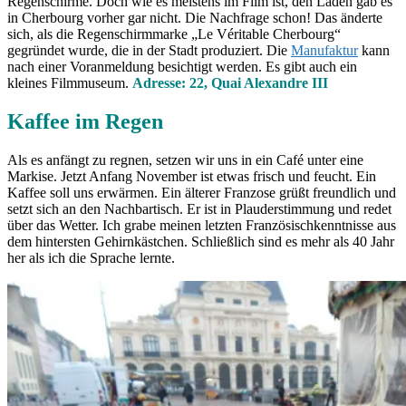
Regenschirme. Doch wie es meistens im Film ist, den Laden gab es
in Cherbourg vorher gar nicht. Die Nachfrage schon! Das änderte
sich, als die Regenschirmmarke „Le Véritable Cherbourg“
gegründet wurde, die in der Stadt produziert. Die
Manufaktur
kann
nach einer Voranmeldung besichtigt werden. Es gibt auch ein
kleines Filmmuseum.
Adresse: 22, Quai Alexandre III
Kaffee im Regen
Als es anfängt zu regnen, setzen wir uns in ein Café unter eine
Markise. Jetzt Anfang November ist etwas frisch und feucht. Ein
Kaffee soll uns erwärmen. Ein älterer Franzose grüßt freundlich und
setzt sich an den Nachbartisch. Er ist in Plauderstimmung und redet
über das Wetter. Ich grabe meinen letzten Französischkenntnisse aus
dem hintersten Gehirnkästchen. Schließlich sind es mehr als 40 Jahr
her als ich die Sprache lernte.