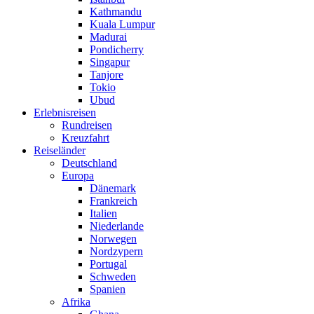
Kathmandu
Kuala Lumpur
Madurai
Pondicherry
Singapur
Tanjore
Tokio
Ubud
Erlebnisreisen
Rundreisen
Kreuzfahrt
Reiseländer
Deutschland
Europa
Dänemark
Frankreich
Italien
Niederlande
Norwegen
Nordzypern
Portugal
Schweden
Spanien
Afrika