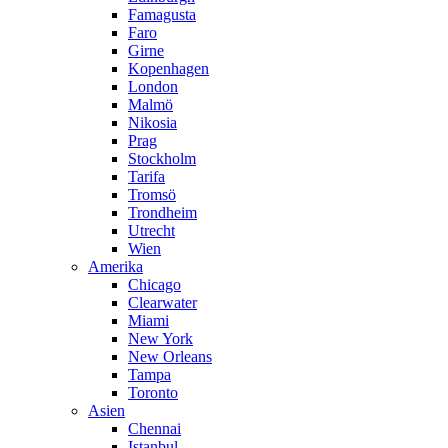
Famagusta
Faro
Girne
Kopenhagen
London
Malmö
Nikosia
Prag
Stockholm
Tarifa
Tromsö
Trondheim
Utrecht
Wien
Amerika
Chicago
Clearwater
Miami
New York
New Orleans
Tampa
Toronto
Asien
Chennai
Istanbul