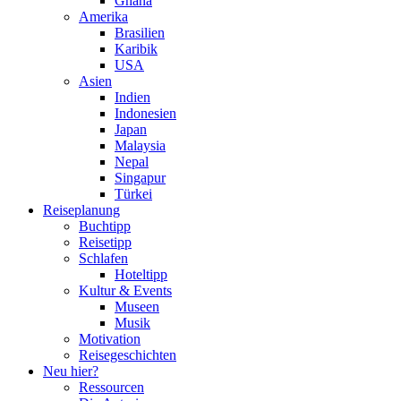
Ghana
Amerika
Brasilien
Karibik
USA
Asien
Indien
Indonesien
Japan
Malaysia
Nepal
Singapur
Türkei
Reiseplanung
Buchtipp
Reisetipp
Schlafen
Hoteltipp
Kultur & Events
Museen
Musik
Motivation
Reisegeschichten
Neu hier?
Ressourcen