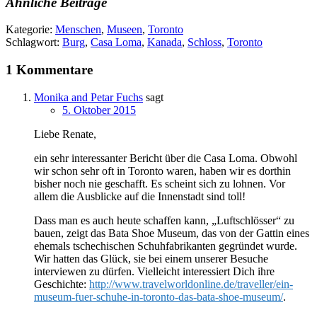
Ähnliche Beiträge
Kategorie:
Menschen
,
Museen
,
Toronto
Schlagwort:
Burg
,
Casa Loma
,
Kanada
,
Schloss
,
Toronto
1 Kommentare
Monika and Petar Fuchs
sagt
5. Oktober 2015
Liebe Renate,
ein sehr interessanter Bericht über die Casa Loma. Obwohl
wir schon sehr oft in Toronto waren, haben wir es dorthin
bisher noch nie geschafft. Es scheint sich zu lohnen. Vor
allem die Ausblicke auf die Innenstadt sind toll!
Dass man es auch heute schaffen kann, „Luftschlösser“ zu
bauen, zeigt das Bata Shoe Museum, das von der Gattin eines
ehemals tschechischen Schuhfabrikanten gegründet wurde.
Wir hatten das Glück, sie bei einem unserer Besuche
interviewen zu dürfen. Vielleicht interessiert Dich ihre
Geschichte:
http://www.travelworldonline.de/traveller/ein-
museum-fuer-schuhe-in-toronto-das-bata-shoe-museum/
.