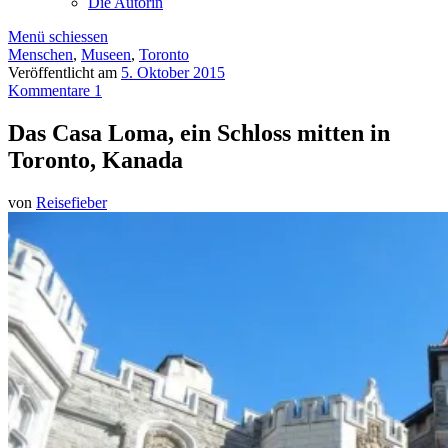
Die Autorin
Menü schiessen
Menschen
,
Museen
,
Toronto
Veröffentlicht am
5. Oktober 2015
Kommentare 1
Das Casa Loma, ein Schloss mitten in
Toronto, Kanada
von
Reisefieber