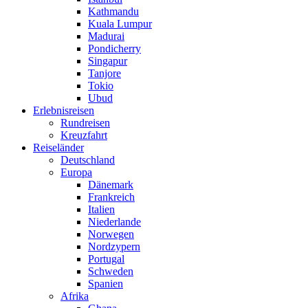
Kathmandu
Kuala Lumpur
Madurai
Pondicherry
Singapur
Tanjore
Tokio
Ubud
Erlebnisreisen
Rundreisen
Kreuzfahrt
Reiseländer
Deutschland
Europa
Dänemark
Frankreich
Italien
Niederlande
Norwegen
Nordzypern
Portugal
Schweden
Spanien
Afrika