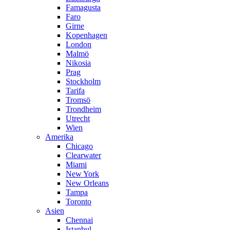
Famagusta
Faro
Girne
Kopenhagen
London
Malmö
Nikosia
Prag
Stockholm
Tarifa
Tromsö
Trondheim
Utrecht
Wien
Amerika
Chicago
Clearwater
Miami
New York
New Orleans
Tampa
Toronto
Asien
Chennai
Istanbul