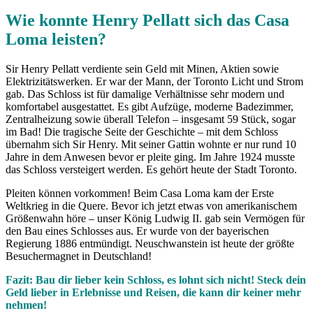
Wie konnte Henry Pellatt sich das Casa
Loma leisten?
Sir Henry Pellatt verdiente sein Geld mit Minen, Aktien sowie
Elektrizitätswerken. Er war der Mann, der Toronto Licht und Strom
gab. Das Schloss ist für damalige Verhältnisse sehr modern und
komfortabel ausgestattet. Es gibt Aufzüge, moderne Badezimmer,
Zentralheizung sowie überall Telefon – insgesamt 59 Stück, sogar
im Bad! Die tragische Seite der Geschichte – mit dem Schloss
übernahm sich Sir Henry. Mit seiner Gattin wohnte er nur rund 10
Jahre in dem Anwesen bevor er pleite ging. Im Jahre 1924 musste
das Schloss versteigert werden. Es gehört heute der Stadt Toronto.
Pleiten können vorkommen! Beim Casa Loma kam der Erste
Weltkrieg in die Quere. Bevor ich jetzt etwas von amerikanischem
Größenwahn höre – unser König Ludwig II. gab sein Vermögen für
den Bau eines Schlosses aus. Er wurde von der bayerischen
Regierung 1886 entmündigt. Neuschwanstein ist heute der größte
Besuchermagnet in Deutschland!
Fazit: Bau dir lieber kein Schloss, es lohnt sich nicht! Steck dein
Geld lieber in Erlebnisse und Reisen, die kann dir keiner mehr
nehmen!