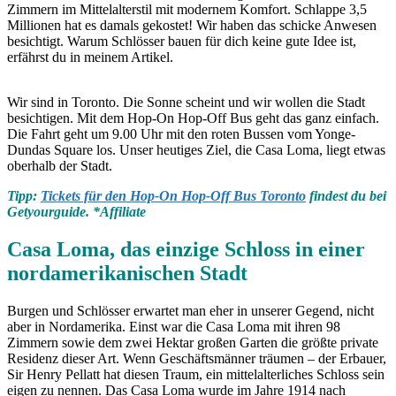
Zimmern im Mittelalterstil mit modernem Komfort. Schlappe 3,5
Millionen hat es damals gekostet! Wir haben das schicke Anwesen
besichtigt. Warum Schlösser bauen für dich keine gute Idee ist,
erfährst du in meinem Artikel.
Wir sind in Toronto. Die Sonne scheint und wir wollen die Stadt
besichtigen. Mit dem Hop-On Hop-Off Bus geht das ganz einfach.
Die Fahrt geht um 9.00 Uhr mit den roten Bussen vom Yonge-
Dundas Square los. Unser heutiges Ziel, die Casa Loma, liegt etwas
oberhalb der Stadt.
Tipp:
Tickets für den Hop-On Hop-Off Bus Toronto
findest du bei
Getyourguide. *Affiliate
Casa Loma, das einzige Schloss in einer
nordamerikanischen Stadt
Burgen und Schlösser erwartet man eher in unserer Gegend, nicht
aber in Nordamerika. Einst war die Casa Loma mit ihren 98
Zimmern sowie dem zwei Hektar großen Garten die größte private
Residenz dieser Art. Wenn Geschäftsmänner träumen – der Erbauer,
Sir Henry Pellatt hat diesen Traum, ein mittelalterliches Schloss sein
eigen zu nennen. Das Casa Loma wurde im Jahre 1914 nach