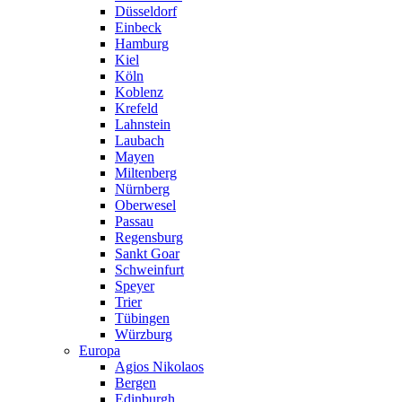
Düsseldorf
Einbeck
Hamburg
Kiel
Köln
Koblenz
Krefeld
Lahnstein
Laubach
Mayen
Miltenberg
Nürnberg
Oberwesel
Passau
Regensburg
Sankt Goar
Schweinfurt
Speyer
Trier
Tübingen
Würzburg
Europa
Agios Nikolaos
Bergen
Edinburgh