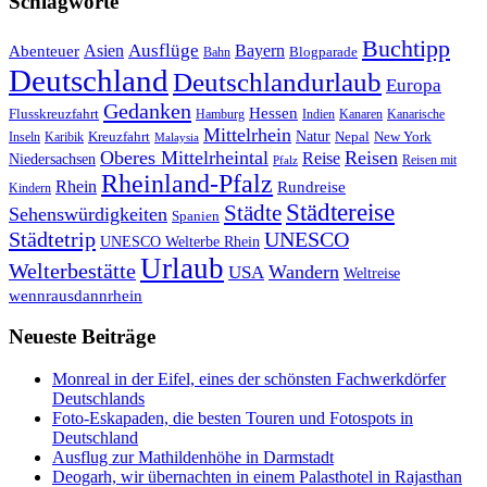
Schlagworte
Buchtipp
Asien
Ausflüge
Bayern
Abenteuer
Blogparade
Bahn
Deutschland
Deutschlandurlaub
Europa
Gedanken
Hessen
Flusskreuzfahrt
Hamburg
Indien
Kanaren
Kanarische
Mittelrhein
Natur
Kreuzfahrt
Nepal
New York
Inseln
Karibik
Malaysia
Oberes Mittelrheintal
Reisen
Reise
Niedersachsen
Reisen mit
Pfalz
Rheinland-Pfalz
Rhein
Rundreise
Kindern
Städtereise
Städte
Sehenswürdigkeiten
Spanien
Städtetrip
UNESCO
UNESCO Welterbe Rhein
Urlaub
Welterbestätte
Wandern
USA
Weltreise
wennrausdannrhein
Neueste Beiträge
Monreal in der Eifel, eines der schönsten Fachwerkdörfer
Deutschlands
Foto-Eskapaden, die besten Touren und Fotospots in
Deutschland
Ausflug zur Mathildenhöhe in Darmstadt
Deogarh, wir übernachten in einem Palasthotel in Rajasthan