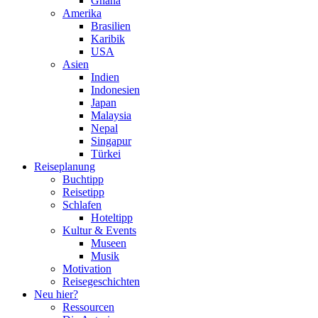
Ghana
Amerika
Brasilien
Karibik
USA
Asien
Indien
Indonesien
Japan
Malaysia
Nepal
Singapur
Türkei
Reiseplanung
Buchtipp
Reisetipp
Schlafen
Hoteltipp
Kultur & Events
Museen
Musik
Motivation
Reisegeschichten
Neu hier?
Ressourcen