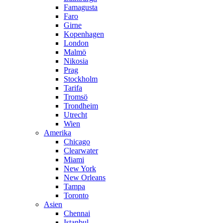
Famagusta
Faro
Girne
Kopenhagen
London
Malmö
Nikosia
Prag
Stockholm
Tarifa
Tromsö
Trondheim
Utrecht
Wien
Amerika
Chicago
Clearwater
Miami
New York
New Orleans
Tampa
Toronto
Asien
Chennai
Istanbul