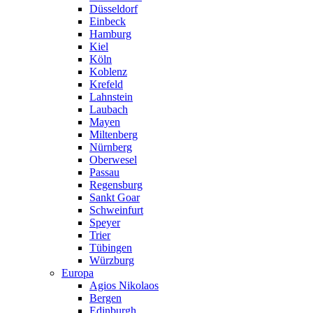
Düsseldorf
Einbeck
Hamburg
Kiel
Köln
Koblenz
Krefeld
Lahnstein
Laubach
Mayen
Miltenberg
Nürnberg
Oberwesel
Passau
Regensburg
Sankt Goar
Schweinfurt
Speyer
Trier
Tübingen
Würzburg
Europa
Agios Nikolaos
Bergen
Edinburgh