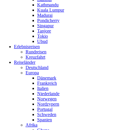
Kathmandu
Kuala Lumpur
Madurai
Pondicherry
Singapur
Tanjore
Tokio
Ubud
Erlebnisreisen
Rundreisen
Kreuzfahrt
Reiseländer
Deutschland
Europa
Dänemark
Frankreich
Italien
Niederlande
Norwegen
Nordzypern
Portugal
Schweden
Spanien
Afrika