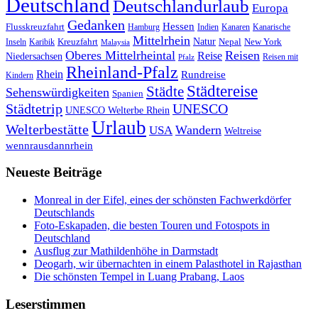
Deutschland
Deutschlandurlaub
Europa
Gedanken
Hessen
Flusskreuzfahrt
Hamburg
Indien
Kanaren
Kanarische
Mittelrhein
Natur
Kreuzfahrt
Nepal
New York
Inseln
Karibik
Malaysia
Oberes Mittelrheintal
Reisen
Reise
Niedersachsen
Reisen mit
Pfalz
Rheinland-Pfalz
Rhein
Rundreise
Kindern
Städtereise
Städte
Sehenswürdigkeiten
Spanien
Städtetrip
UNESCO
UNESCO Welterbe Rhein
Urlaub
Welterbestätte
Wandern
USA
Weltreise
wennrausdannrhein
Neueste Beiträge
Monreal in der Eifel, eines der schönsten Fachwerkdörfer
Deutschlands
Foto-Eskapaden, die besten Touren und Fotospots in
Deutschland
Ausflug zur Mathildenhöhe in Darmstadt
Deogarh, wir übernachten in einem Palasthotel in Rajasthan
Die schönsten Tempel in Luang Prabang, Laos
Leserstimmen