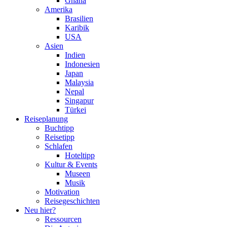
Ghana
Amerika
Brasilien
Karibik
USA
Asien
Indien
Indonesien
Japan
Malaysia
Nepal
Singapur
Türkei
Reiseplanung
Buchtipp
Reisetipp
Schlafen
Hoteltipp
Kultur & Events
Museen
Musik
Motivation
Reisegeschichten
Neu hier?
Ressourcen