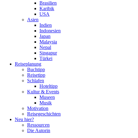
Brasilien
Karibik
USA
Asien
Indien
Indonesien
Japan
Malaysia
Nepal
Singapur
Türkei
Reiseplanung
Buchtipp
Reisetipp
Schlafen
Hoteltipp
Kultur & Events
Museen
Musik
Motivation
Reisegeschichten
Neu hier?
Ressourcen
Die Autorin