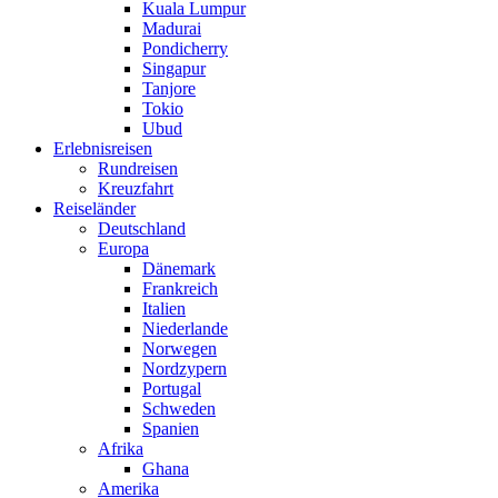
Kuala Lumpur
Madurai
Pondicherry
Singapur
Tanjore
Tokio
Ubud
Erlebnisreisen
Rundreisen
Kreuzfahrt
Reiseländer
Deutschland
Europa
Dänemark
Frankreich
Italien
Niederlande
Norwegen
Nordzypern
Portugal
Schweden
Spanien
Afrika
Ghana
Amerika