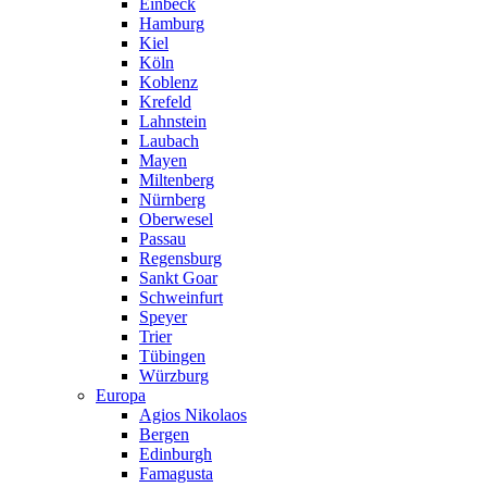
Einbeck
Hamburg
Kiel
Köln
Koblenz
Krefeld
Lahnstein
Laubach
Mayen
Miltenberg
Nürnberg
Oberwesel
Passau
Regensburg
Sankt Goar
Schweinfurt
Speyer
Trier
Tübingen
Würzburg
Europa
Agios Nikolaos
Bergen
Edinburgh
Famagusta