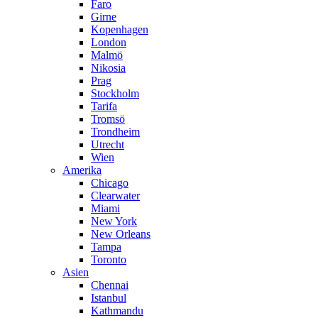
Faro
Girne
Kopenhagen
London
Malmö
Nikosia
Prag
Stockholm
Tarifa
Tromsö
Trondheim
Utrecht
Wien
Amerika
Chicago
Clearwater
Miami
New York
New Orleans
Tampa
Toronto
Asien
Chennai
Istanbul
Kathmandu