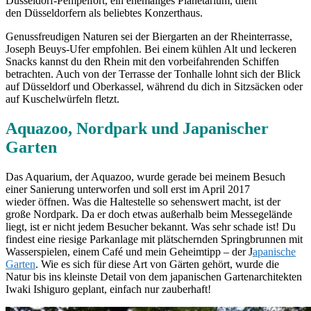
Düsseldorf-Pempelfort, ein ehemaliges Planetarium, dient
den Düsseldorfern als beliebtes Konzerthaus.
Genussfreudigen Naturen sei der Biergarten an der Rheinterrasse,
Joseph Beuys-Ufer empfohlen. Bei einem kühlen Alt und leckeren
Snacks kannst du den Rhein mit den vorbeifahrenden Schiffen
betrachten. Auch von der Terrasse der Tonhalle lohnt sich der Blick
auf Düsseldorf und Oberkassel, während du dich in Sitzsäcken oder
auf Kuschelwürfeln fletzt.
Aquazoo, Nordpark und Japanischer
Garten
Das Aquarium, der Aquazoo, wurde gerade bei meinem Besuch
einer Sanierung unterworfen und soll erst im April 2017
wieder öffnen. Was die Haltestelle so sehenswert macht, ist der
große Nordpark. Da er doch etwas außerhalb beim Messegelände
liegt, ist er nicht jedem Besucher bekannt. Was sehr schade ist! Du
findest eine riesige Parkanlage mit plätschernden Springbrunnen mit
Wasserspielen, einem Café und mein Geheimtipp – der J
apanische
Garten
. Wie es sich für diese Art von Gärten gehört, wurde die
Natur bis ins kleinste Detail von dem japanischen Gartenarchitekten
Iwaki Ishiguro geplant, einfach nur zauberhaft!