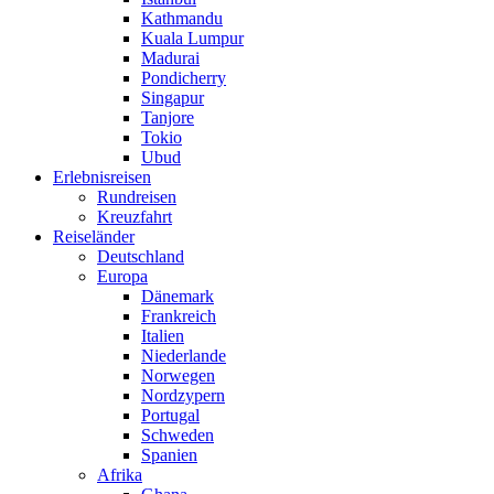
Kathmandu
Kuala Lumpur
Madurai
Pondicherry
Singapur
Tanjore
Tokio
Ubud
Erlebnisreisen
Rundreisen
Kreuzfahrt
Reiseländer
Deutschland
Europa
Dänemark
Frankreich
Italien
Niederlande
Norwegen
Nordzypern
Portugal
Schweden
Spanien
Afrika