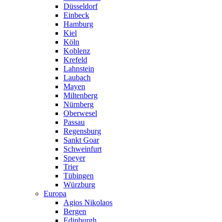
Düsseldorf
Einbeck
Hamburg
Kiel
Köln
Koblenz
Krefeld
Lahnstein
Laubach
Mayen
Miltenberg
Nürnberg
Oberwesel
Passau
Regensburg
Sankt Goar
Schweinfurt
Speyer
Trier
Tübingen
Würzburg
Europa
Agios Nikolaos
Bergen
Edinburgh