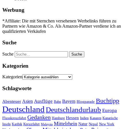
Werbung
*Affiliate: Die mit Sternchen versehenen Werbelinks führen zu
Partnern wie Amazon & Co. Als Amazon-Partner verdiene ich an
qualifizierten Verkäufen
Suche
Suche
Kategorien
Kategorien
Schlagworte
Buchtipp
Asien
Ausflüge
Bayern
Abenteuer
Blogparade
Bahn
Deutschland
Deutschlandurlaub
Europa
Gedanken
Hessen
Flusskreuzfahrt
Hamburg
Indien
Kanaren
Kanarische
Mittelrhein
Natur
Kreuzfahrt
Nepal
New York
Inseln
Karibik
Malaysia