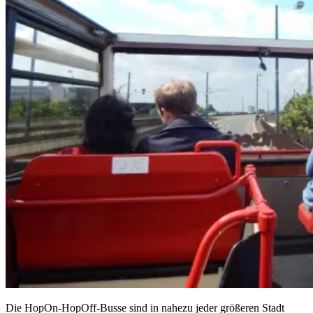
Die HopOn-HopOff-Busse sind in nahezu jeder größeren Stadt