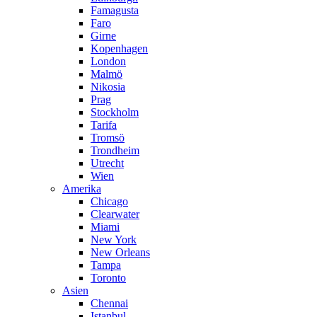
Famagusta
Faro
Girne
Kopenhagen
London
Malmö
Nikosia
Prag
Stockholm
Tarifa
Tromsö
Trondheim
Utrecht
Wien
Amerika
Chicago
Clearwater
Miami
New York
New Orleans
Tampa
Toronto
Asien
Chennai
Istanbul