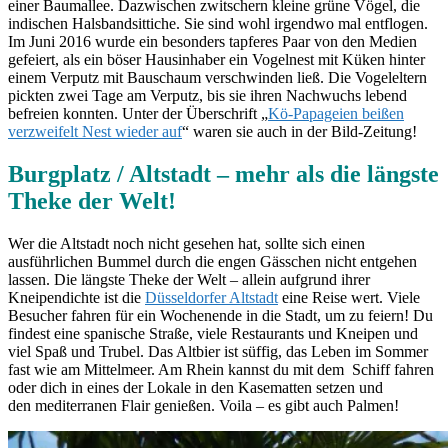
einer Baumallee. Dazwischen zwitschern kleine grüne Vögel, die
indischen Halsbandsittiche. Sie sind wohl irgendwo mal entflogen.
Im Juni 2016 wurde ein besonders tapferes Paar von den Medien
gefeiert, als ein böser Hausinhaber ein Vogelnest mit Küken hinter
einem Verputz mit Bauschaum verschwinden ließ. Die Vogeleltern
pickten zwei Tage am Verputz, bis sie ihren Nachwuchs lebend
befreien konnten. Unter der Überschrift „
Kö-Papageien beißen
verzweifelt Nest wieder auf
“ waren sie auch in der Bild-Zeitung!
Burgplatz / Altstadt – mehr als die längste
Theke der Welt!
Wer die Altstadt noch nicht gesehen hat, sollte sich einen
ausführlichen Bummel durch die engen Gässchen nicht entgehen
lassen. Die längste Theke der Welt – allein aufgrund ihrer
Kneipendichte ist die
Düsseldorfer Altstadt
eine Reise wert. Viele
Besucher fahren für ein Wochenende in die Stadt, um zu feiern! Du
findest eine spanische Straße, viele Restaurants und Kneipen und
viel Spaß und Trubel. Das Altbier ist süffig, das Leben im Sommer
fast wie am Mittelmeer. Am Rhein kannst du mit dem Schiff fahren
oder dich in eines der Lokale in den Kasematten setzen und
den mediterranen Flair genießen. Voila – es gibt auch Palmen!