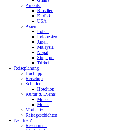
Ghana
Amerika
Brasilien
Karibik
USA
Asien
Indien
Indonesien
Japan
Malaysia
Nepal
Singapur
Türkei
Reiseplanung
Buchtipp
Reisetipp
Schlafen
Hoteltipp
Kultur & Events
Museen
Musik
Motivation
Reisegeschichten
Neu hier?
Ressourcen