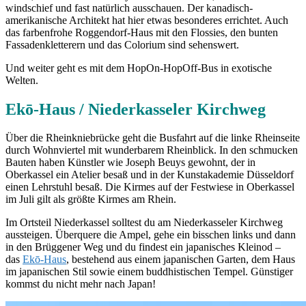
windschief und fast natürlich ausschauen. Der kanadisch-
amerikanische Architekt hat hier etwas besonderes errichtet. Auch
das farbenfrohe Roggendorf-Haus mit den Flossies, den bunten
Fassadenkletterern und das Colorium sind sehenswert.
Und weiter geht es mit dem HopOn-HopOff-Bus in exotische
Welten.
Ekō-Haus / Niederkasseler Kirchweg
Über die Rheinkniebrücke geht die Busfahrt auf die linke Rheinseite
durch Wohnviertel mit wunderbarem Rheinblick. In den schmucken
Bauten haben Künstler wie Joseph Beuys gewohnt, der in
Oberkassel ein Atelier besaß und in der Kunstakademie Düsseldorf
einen Lehrstuhl besaß. Die Kirmes auf der Festwiese in Oberkassel
im Juli gilt als größte Kirmes am Rhein.
Im Ortsteil Niederkassel solltest du am Niederkasseler Kirchweg
aussteigen. Überquere die Ampel, gehe ein bisschen links und dann
in den Brüggener Weg und du findest ein japanisches Kleinod –
das
Ekō-Haus
, bestehend aus einem japanischen Garten, dem Haus
im japanischen Stil sowie einem buddhistischen Tempel. Günstiger
kommst du nicht mehr nach Japan!