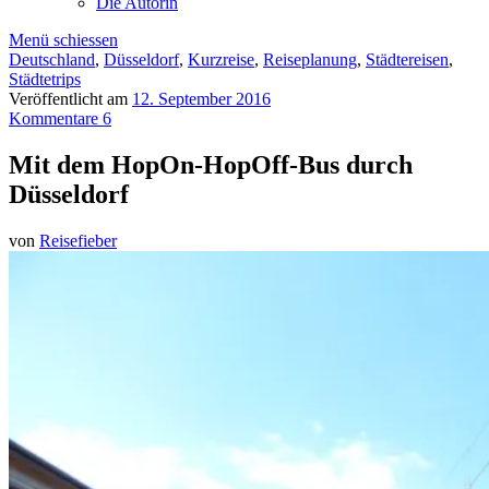
Die Autorin
Menü schiessen
Deutschland
,
Düsseldorf
,
Kurzreise
,
Reiseplanung
,
Städtereisen
,
Städtetrips
Veröffentlicht am
12. September 2016
Kommentare 6
Mit dem HopOn-HopOff-Bus durch
Düsseldorf
von
Reisefieber