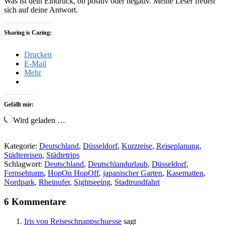
Was ist dein Eindruck, ob positiv oder negativ. Meine Leser freuen
sich auf deine Antwort.
Sharing is Caring:
Drucken
E-Mail
Mehr
Gefällt mir:
Wird geladen …
Kategorie:
Deutschland
,
Düsseldorf
,
Kurzreise
,
Reiseplanung
,
Städtereisen
,
Städtetrips
Schlagwort:
Deutschland
,
Deutschlandurlaub
,
Düsseldorf
,
Fernsehturm
,
HopOn HopOff
,
japanischer Garten
,
Kasematten
,
Nordpark
,
Rheinufer
,
Sightseeing
,
Stadtrundfahrt
6 Kommentare
Iris von Reiseschnappschuesse
sagt