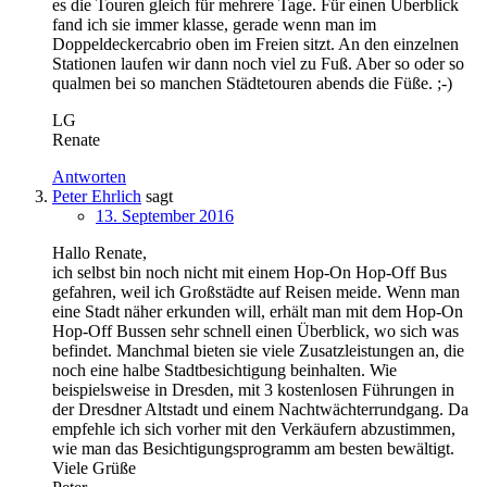
es die Touren gleich für mehrere Tage. Für einen Überblick
fand ich sie immer klasse, gerade wenn man im
Doppeldeckercabrio oben im Freien sitzt. An den einzelnen
Stationen laufen wir dann noch viel zu Fuß. Aber so oder so
qualmen bei so manchen Städtetouren abends die Füße. ;-)
LG
Renate
Antworten
Peter Ehrlich
sagt
13. September 2016
Hallo Renate,
ich selbst bin noch nicht mit einem Hop-On Hop-Off Bus
gefahren, weil ich Großstädte auf Reisen meide. Wenn man
eine Stadt näher erkunden will, erhält man mit dem Hop-On
Hop-Off Bussen sehr schnell einen Überblick, wo sich was
befindet. Manchmal bieten sie viele Zusatzleistungen an, die
noch eine halbe Stadtbesichtigung beinhalten. Wie
beispielsweise in Dresden, mit 3 kostenlosen Führungen in
der Dresdner Altstadt und einem Nachtwächterrundgang. Da
empfehle ich sich vorher mit den Verkäufern abzustimmen,
wie man das Besichtigungsprogramm am besten bewältigt.
Viele Grüße