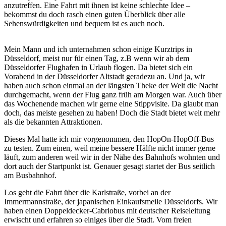
anzutreffen. Eine Fahrt mit ihnen ist keine schlechte Idee –
bekommst du doch rasch einen guten Überblick über alle
Sehenswürdigkeiten und bequem ist es auch noch.
Mein Mann und ich unternahmen schon einige Kurztrips in
Düsseldorf, meist nur für einen Tag, z.B wenn wir ab dem
Düsseldorfer Flughafen in Urlaub flogen. Da bietet sich ein
Vorabend in der Düsseldorfer Altstadt geradezu an. Und ja, wir
haben auch schon einmal an der längsten Theke der Welt die Nacht
durchgemacht, wenn der Flug ganz früh am Morgen war. Auch über
das Wochenende machen wir gerne eine Stippvisite. Da glaubt man
doch, das meiste gesehen zu haben! Doch die Stadt bietet weit mehr
als die bekannten Attraktionen.
Dieses Mal hatte ich mir vorgenommen, den HopOn-HopOff-Bus
zu testen. Zum einen, weil meine bessere Hälfte nicht immer gerne
läuft, zum anderen weil wir in der Nähe des Bahnhofs wohnten und
dort auch der Startpunkt ist. Genauer gesagt startet der Bus seitlich
am Busbahnhof.
Los geht die Fahrt über die Karlstraße, vorbei an der
Immermannstraße, der japanischen Einkaufsmeile Düsseldorfs. Wir
haben einen Doppeldecker-Cabriobus mit deutscher Reiseleitung
erwischt und erfahren so einiges über die Stadt. Vom freien