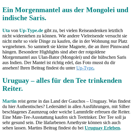
Ein Morgenmantel aus der Mongolei und
indische Saris.
Uta
von
Up-Type.de
gibt zu, bei vielen Reiseandenken letztlich
nicht widerstehen zu können. Wie andere Vielreisende versucht sie
nicht mehr so viele Dinge zu kaufen, die in der Wohnung nur Platz
wegnehmen. So sammelt sie kleine Magnete, die an ihrer Pinnwand
hängen. Besondere Highlights sind aber der rotgoldene
Morgenmantel aus Ulan-Bator (Mongolei) und die hübschen Saris
aus Indien. Der Mantel ist richtig edel, das Foto musst du dir
ansehen! Ihren Beitrag findest du unter
Up-Type
.
Uruguay – alles für den Tee trinkenden
Reiter.
Martin
reist gerne in das Land der Gauchos – Uruguay. Was findest
du hier Authentisches? Ledersättel in allen Ausführungen, mit Silber
beschlagenes Zaumzeug oder weiche Lammfelle erfreuen die Reiter.
Eine Mate-Tee-Ausstattung kaufen sich Teetrinker. Der Tee soll ja
sehr gesund sein. Die lilafarbenen Amethyste können sich auch
sehen lassen. Martins Beitrag findest du bei
Uruguay Erleben
.