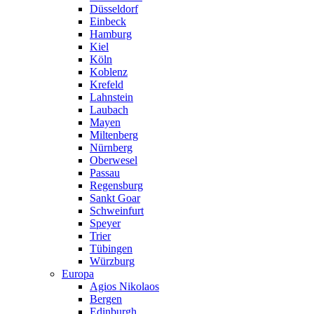
Düsseldorf
Einbeck
Hamburg
Kiel
Köln
Koblenz
Krefeld
Lahnstein
Laubach
Mayen
Miltenberg
Nürnberg
Oberwesel
Passau
Regensburg
Sankt Goar
Schweinfurt
Speyer
Trier
Tübingen
Würzburg
Europa
Agios Nikolaos
Bergen
Edinburgh