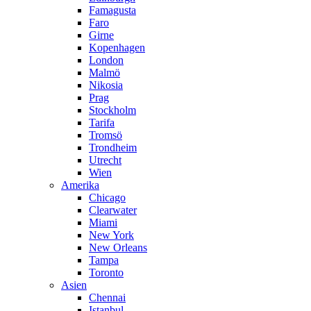
Famagusta
Faro
Girne
Kopenhagen
London
Malmö
Nikosia
Prag
Stockholm
Tarifa
Tromsö
Trondheim
Utrecht
Wien
Amerika
Chicago
Clearwater
Miami
New York
New Orleans
Tampa
Toronto
Asien
Chennai
Istanbul