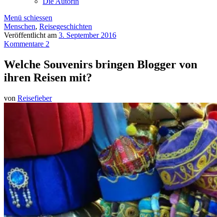
Die Autorin
Menü schiessen
Menschen
,
Reisegeschichten
Veröffentlicht am
3. September 2016
Kommentare 2
Welche Souvenirs bringen Blogger von
ihren Reisen mit?
von
Reisefieber