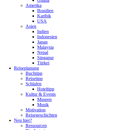
Ghana
Amerika
Brasilien
Karibik
USA
Asien
Indien
Indonesien
Japan
Malaysia
Nepal
Singapur
Türkei
Reiseplanung
Buchtipp
Reisetipp
Schlafen
Hoteltipp
Kultur & Events
Museen
Musik
Motivation
Reisegeschichten
Neu hier?
Ressourcen