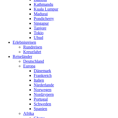
Kathmandu
Kuala Lumpur
Madurai
Pondicherry
Singapur
Tanjore
Tokio
Ubud
Erlebnisreisen
Rundreisen
Kreuzfahrt
Reiseländer
Deutschland
Europa
Dänemark
Frankreich
Italien
Niederlande
Norwegen
Nordzypern
Portugal
Schweden
Spanien
Afrika