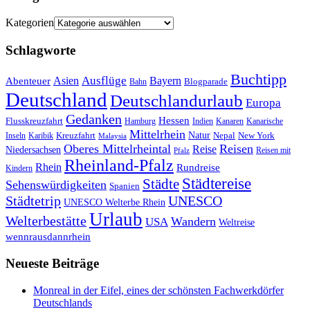
Kategorien
Schlagworte
Buchtipp
Asien
Ausflüge
Bayern
Abenteuer
Blogparade
Bahn
Deutschland
Deutschlandurlaub
Europa
Gedanken
Hessen
Flusskreuzfahrt
Hamburg
Indien
Kanaren
Kanarische
Mittelrhein
Natur
Kreuzfahrt
Nepal
New York
Inseln
Karibik
Malaysia
Oberes Mittelrheintal
Reisen
Reise
Niedersachsen
Reisen mit
Pfalz
Rheinland-Pfalz
Rhein
Rundreise
Kindern
Städtereise
Städte
Sehenswürdigkeiten
Spanien
Städtetrip
UNESCO
UNESCO Welterbe Rhein
Urlaub
Welterbestätte
Wandern
USA
Weltreise
wennrausdannrhein
Neueste Beiträge
Monreal in der Eifel, eines der schönsten Fachwerkdörfer
Deutschlands