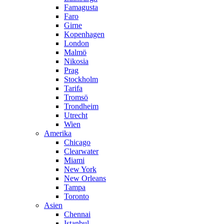
Famagusta
Faro
Girne
Kopenhagen
London
Malmö
Nikosia
Prag
Stockholm
Tarifa
Tromsö
Trondheim
Utrecht
Wien
Amerika
Chicago
Clearwater
Miami
New York
New Orleans
Tampa
Toronto
Asien
Chennai
Istanbul