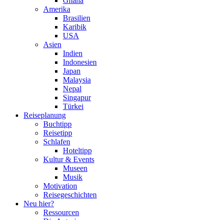
Ghana
Amerika
Brasilien
Karibik
USA
Asien
Indien
Indonesien
Japan
Malaysia
Nepal
Singapur
Türkei
Reiseplanung
Buchtipp
Reisetipp
Schlafen
Hoteltipp
Kultur & Events
Museen
Musik
Motivation
Reisegeschichten
Neu hier?
Ressourcen