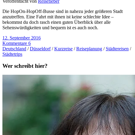
Veröffentlicht von
Reisefieber
Die HopOn-HopOff-Busse sind in nahezu jeder größeren Stadt
anzutreffen. Eine Fahrt mit ihnen ist keine schlechte Idee –
bekommst du doch rasch einen guten Überblick über alle
Sehenswürdigkeiten und bequem ist es auch noch.
12. September 2016
Kommentare 6
Deutschland
/
Düsseldorf
/
Kurzreise
/
Reiseplanung
/
Städtereisen
/
Städtetrips
Wer schreibt hier?