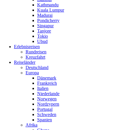
Kathmandu
Kuala Lumpur
Madurai
Pondicherry
Singapur
Tanjore
Tokio
Ubud
Erlebnisreisen
Rundreisen
Kreuzfahrt
Reiseländer
Deutschland
Europa
Dänemark
Frankreich
Italien
Niederlande
Norwegen
Nordzypern
Portugal
Schweden
Spanien
Afrika