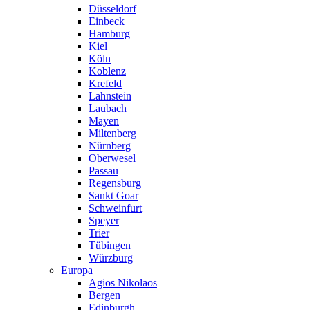
Düsseldorf
Einbeck
Hamburg
Kiel
Köln
Koblenz
Krefeld
Lahnstein
Laubach
Mayen
Miltenberg
Nürnberg
Oberwesel
Passau
Regensburg
Sankt Goar
Schweinfurt
Speyer
Trier
Tübingen
Würzburg
Europa
Agios Nikolaos
Bergen
Edinburgh