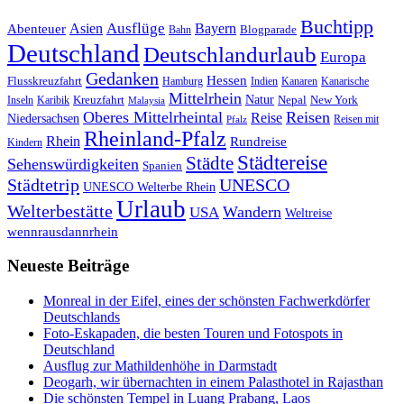
Buchtipp
Asien
Ausflüge
Bayern
Abenteuer
Blogparade
Bahn
Deutschland
Deutschlandurlaub
Europa
Gedanken
Hessen
Flusskreuzfahrt
Hamburg
Indien
Kanaren
Kanarische
Mittelrhein
Natur
Kreuzfahrt
Nepal
New York
Inseln
Karibik
Malaysia
Oberes Mittelrheintal
Reisen
Reise
Niedersachsen
Reisen mit
Pfalz
Rheinland-Pfalz
Rhein
Rundreise
Kindern
Städtereise
Städte
Sehenswürdigkeiten
Spanien
Städtetrip
UNESCO
UNESCO Welterbe Rhein
Urlaub
Welterbestätte
Wandern
USA
Weltreise
wennrausdannrhein
Neueste Beiträge
Monreal in der Eifel, eines der schönsten Fachwerkdörfer
Deutschlands
Foto-Eskapaden, die besten Touren und Fotospots in
Deutschland
Ausflug zur Mathildenhöhe in Darmstadt
Deogarh, wir übernachten in einem Palasthotel in Rajasthan
Die schönsten Tempel in Luang Prabang, Laos