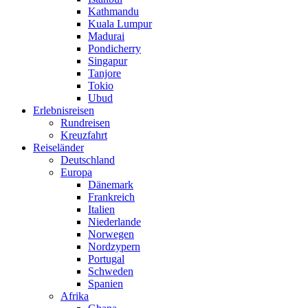
Kathmandu
Kuala Lumpur
Madurai
Pondicherry
Singapur
Tanjore
Tokio
Ubud
Erlebnisreisen
Rundreisen
Kreuzfahrt
Reiseländer
Deutschland
Europa
Dänemark
Frankreich
Italien
Niederlande
Norwegen
Nordzypern
Portugal
Schweden
Spanien
Afrika