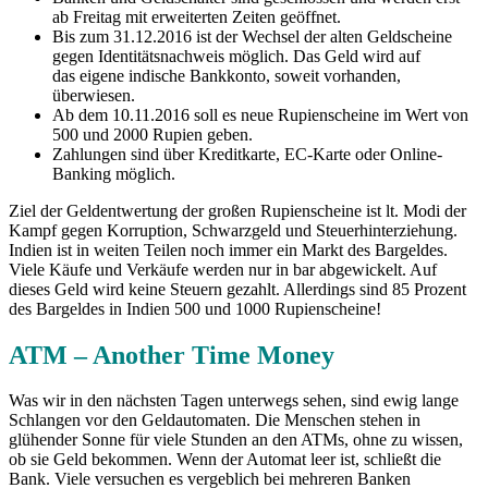
ab Freitag mit erweiterten Zeiten geöffnet.
Bis zum 31.12.2016 ist der Wechsel der alten Geldscheine
gegen Identitätsnachweis möglich. Das Geld wird auf
das eigene indische Bankkonto, soweit vorhanden,
überwiesen.
Ab dem 10.11.2016 soll es neue Rupienscheine im Wert von
500 und 2000 Rupien geben.
Zahlungen sind über Kreditkarte, EC-Karte oder Online-
Banking möglich.
Ziel der Geldentwertung der großen Rupienscheine ist lt. Modi der
Kampf gegen Korruption, Schwarzgeld und Steuerhinterziehung.
Indien ist in weiten Teilen noch immer ein Markt des Bargeldes.
Viele Käufe und Verkäufe werden nur in bar abgewickelt. Auf
dieses Geld wird keine Steuern gezahlt. Allerdings sind 85 Prozent
des Bargeldes in Indien 500 und 1000 Rupienscheine!
ATM – Another Time Money
Was wir in den nächsten Tagen unterwegs sehen, sind ewig lange
Schlangen vor den Geldautomaten. Die Menschen stehen in
glühender Sonne für viele Stunden an den ATMs, ohne zu wissen,
ob sie Geld bekommen. Wenn der Automat leer ist, schließt die
Bank. Viele versuchen es vergeblich bei mehreren Banken