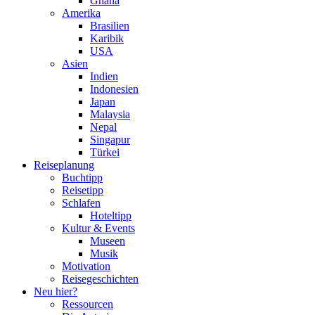
Ghana
Amerika
Brasilien
Karibik
USA
Asien
Indien
Indonesien
Japan
Malaysia
Nepal
Singapur
Türkei
Reiseplanung
Buchtipp
Reisetipp
Schlafen
Hoteltipp
Kultur & Events
Museen
Musik
Motivation
Reisegeschichten
Neu hier?
Ressourcen