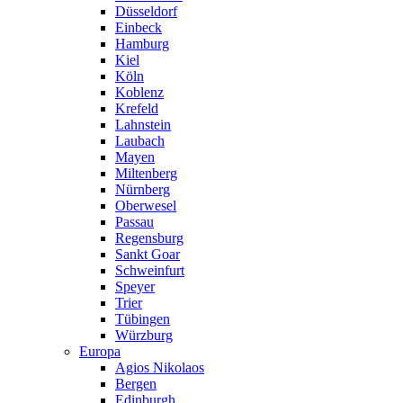
Düsseldorf
Einbeck
Hamburg
Kiel
Köln
Koblenz
Krefeld
Lahnstein
Laubach
Mayen
Miltenberg
Nürnberg
Oberwesel
Passau
Regensburg
Sankt Goar
Schweinfurt
Speyer
Trier
Tübingen
Würzburg
Europa
Agios Nikolaos
Bergen
Edinburgh