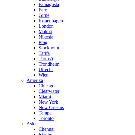
Famagusta
Faro
Girne
Kopenhagen
London
Malmö
Nikosia
Prag
Stockholm
Tarifa
Tromsö
Trondheim
Utrecht
Wien
Amerika
Chicago
Clearwater
Miami
New York
New Orleans
Tampa
Toronto
Asien
Chennai
Istanbul