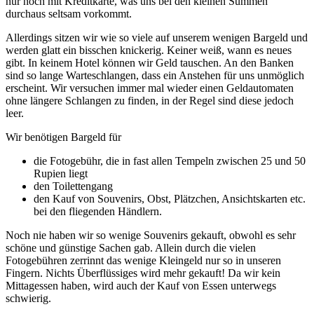
nur noch mit Kreditkarte, was uns bei den kleinen Summen
durchaus seltsam vorkommt.
Allerdings sitzen wir wie so viele auf unserem wenigen Bargeld und
werden glatt ein bisschen knickerig. Keiner weiß, wann es neues
gibt. In keinem Hotel können wir Geld tauschen. An den Banken
sind so lange Warteschlangen, dass ein Anstehen für uns unmöglich
erscheint. Wir versuchen immer mal wieder einen Geldautomaten
ohne längere Schlangen zu finden, in der Regel sind diese jedoch
leer.
Wir benötigen Bargeld für
die Fotogebühr, die in fast allen Tempeln zwischen 25 und 50
Rupien liegt
den Toilettengang
den Kauf von Souvenirs, Obst, Plätzchen, Ansichtskarten etc.
bei den fliegenden Händlern.
Noch nie haben wir so wenige Souvenirs gekauft, obwohl es sehr
schöne und günstige Sachen gab. Allein durch die vielen
Fotogebühren zerrinnt das wenige Kleingeld nur so in unseren
Fingern. Nichts Überflüssiges wird mehr gekauft! Da wir kein
Mittagessen haben, wird auch der Kauf von Essen unterwegs
schwierig.