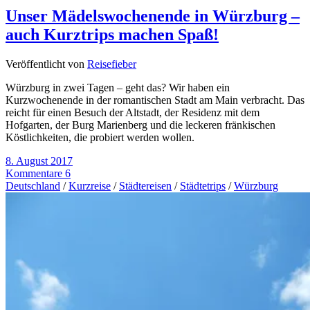
Unser Mädelswochenende in Würzburg –
auch Kurztrips machen Spaß!
Veröffentlicht von
Reisefieber
Würzburg in zwei Tagen – geht das? Wir haben ein
Kurzwochenende in der romantischen Stadt am Main verbracht. Das
reicht für einen Besuch der Altstadt, der Residenz mit dem
Hofgarten, der Burg Marienberg und die leckeren fränkischen
Köstlichkeiten, die probiert werden wollen.
8. August 2017
Kommentare 6
Deutschland
/
Kurzreise
/
Städtereisen
/
Städtetrips
/
Würzburg