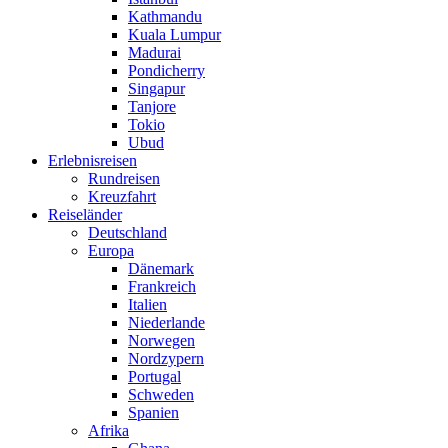
Kathmandu
Kuala Lumpur
Madurai
Pondicherry
Singapur
Tanjore
Tokio
Ubud
Erlebnisreisen
Rundreisen
Kreuzfahrt
Reiseländer
Deutschland
Europa
Dänemark
Frankreich
Italien
Niederlande
Norwegen
Nordzypern
Portugal
Schweden
Spanien
Afrika