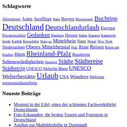
Schlagworte
Buchtipp
Asien
Ausflüge
Bayern
Abenteuer
Blogparade
Bahn
Deutschland
Deutschlandurlaub
Europa
Gedanken
Hessen
Flusskreuzfahrt
Hamburg
Indien
Kanaren
Kanarische
Mittelrhein
Natur
Kreuzfahrt
Nepal
New York
Inseln
Karibik
Malaysia
Oberes Mittelrheintal
Reisen
Reise
Niedersachsen
Reisen mit
Pfalz
Rheinland-Pfalz
Rhein
Rundreise
Kindern
Städtereise
Städte
Sehenswürdigkeiten
Spanien
Städtetrip
UNESCO
UNESCO Welterbe Rhein
Urlaub
Welterbestätte
Wandern
USA
Weltreise
wennrausdannrhein
Neueste Beiträge
Monreal in der Eifel, eines der schönsten Fachwerkdörfer
Deutschlands
Foto-Eskapaden, die besten Touren und Fotospots in
Deutschland
Ausflug zur Mathildenhöhe in Darmstadt