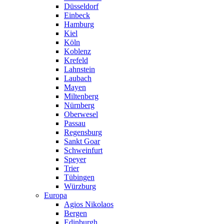
Düsseldorf
Einbeck
Hamburg
Kiel
Köln
Koblenz
Krefeld
Lahnstein
Laubach
Mayen
Miltenberg
Nürnberg
Oberwesel
Passau
Regensburg
Sankt Goar
Schweinfurt
Speyer
Trier
Tübingen
Würzburg
Europa
Agios Nikolaos
Bergen
Edinburgh