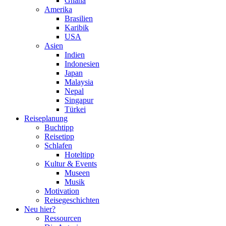
Ghana
Amerika
Brasilien
Karibik
USA
Asien
Indien
Indonesien
Japan
Malaysia
Nepal
Singapur
Türkei
Reiseplanung
Buchtipp
Reisetipp
Schlafen
Hoteltipp
Kultur & Events
Museen
Musik
Motivation
Reisegeschichten
Neu hier?
Ressourcen