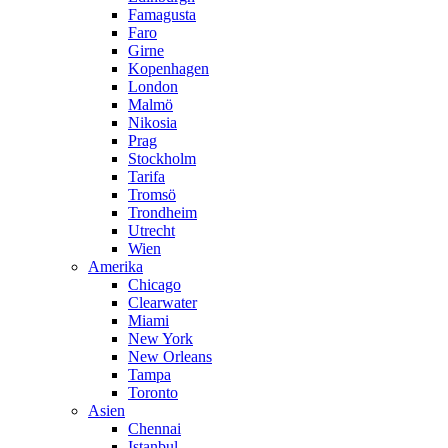
Famagusta
Faro
Girne
Kopenhagen
London
Malmö
Nikosia
Prag
Stockholm
Tarifa
Tromsö
Trondheim
Utrecht
Wien
Amerika
Chicago
Clearwater
Miami
New York
New Orleans
Tampa
Toronto
Asien
Chennai
Istanbul