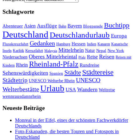
Schlagworte
Buchtipp
Asien
Ausflüge
Bayern
Abenteuer
Blogparade
Bahn
Deutschland
Deutschlandurlaub
Europa
Gedanken
Hessen
Flusskreuzfahrt
Hamburg
Indien
Kanaren
Kanarische
Mittelrhein
Natur
Kreuzfahrt
Nepal
New York
Inseln
Karibik
Malaysia
Oberes Mittelrheintal
Reisen
Reise
Niedersachsen
Reisen mit
Pfalz
Rheinland-Pfalz
Rhein
Rundreise
Kindern
Städtereise
Städte
Sehenswürdigkeiten
Spanien
Städtetrip
UNESCO
UNESCO Welterbe Rhein
Urlaub
Welterbestätte
Wandern
USA
Weltreise
wennrausdannrhein
Neueste Beiträge
Monreal in der Eifel, eines der schönsten Fachwerkdörfer
Deutschlands
Foto-Eskapaden, die besten Touren und Fotospots in
Deutschland