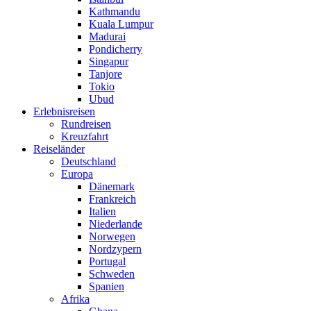
Kathmandu
Kuala Lumpur
Madurai
Pondicherry
Singapur
Tanjore
Tokio
Ubud
Erlebnisreisen
Rundreisen
Kreuzfahrt
Reiseländer
Deutschland
Europa
Dänemark
Frankreich
Italien
Niederlande
Norwegen
Nordzypern
Portugal
Schweden
Spanien
Afrika