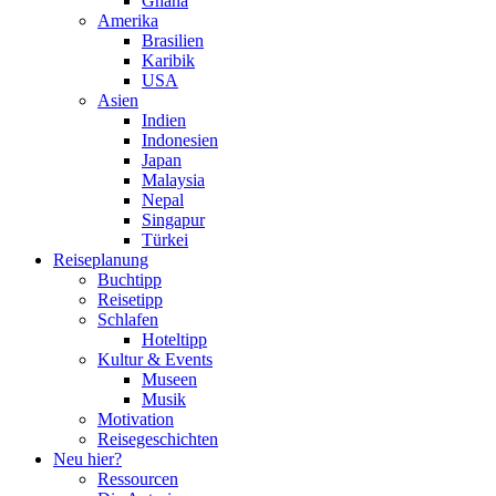
Ghana
Amerika
Brasilien
Karibik
USA
Asien
Indien
Indonesien
Japan
Malaysia
Nepal
Singapur
Türkei
Reiseplanung
Buchtipp
Reisetipp
Schlafen
Hoteltipp
Kultur & Events
Museen
Musik
Motivation
Reisegeschichten
Neu hier?
Ressourcen