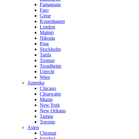
Famagusta
Faro
Girne
Kopenhagen
London
Malmö
Nikosia
Prag
Stockholm
Tarifa
Tromsö
Trondheim
Utrecht
Wien
Amerika
Chicago
Clearwater
Miami
New York
New Orleans
Tampa
Toronto
Asien
Chennai
Istanbul