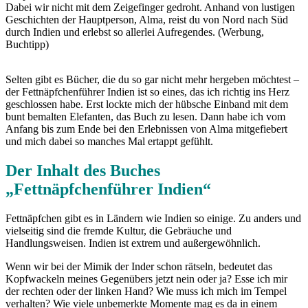
Dabei wir nicht mit dem Zeigefinger gedroht. Anhand von lustigen
Geschichten der Hauptperson, Alma, reist du von Nord nach Süd
durch Indien und erlebst so allerlei Aufregendes. (Werbung,
Buchtipp)
Selten gibt es Bücher, die du so gar nicht mehr hergeben möchtest –
der Fettnäpfchenführer Indien ist so eines, das ich richtig ins Herz
geschlossen habe. Erst lockte mich der hübsche Einband mit dem
bunt bemalten Elefanten, das Buch zu lesen. Dann habe ich vom
Anfang bis zum Ende bei den Erlebnissen von Alma mitgefiebert
und mich dabei so manches Mal ertappt gefühlt.
Der Inhalt des Buches
„Fettnäpfchenführer Indien“
Fettnäpfchen gibt es in Ländern wie Indien so einige. Zu anders und
vielseitig sind die fremde Kultur, die Gebräuche und
Handlungsweisen.
Indien ist extrem und außergewöhnlich.
Wenn wir bei der Mimik der Inder schon rätseln, bedeutet das
Kopfwackeln meines Gegenübers jetzt nein oder ja? Esse ich mir
der rechten oder der linken Hand? Wie muss ich mich im Tempel
verhalten? Wie viele unbemerkte Momente mag es da in einem