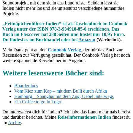
Soundprojekt, mit dem sie in das Land reiste. Seitdem lässt sie
Indien nicht mehr los und sie unterstützt verschiedene humanitäre
Projekte.
„Fettnäpfchenführer Indien“ ist als Taschenbuch im Conbook
Verlag unter der ISBN 978-3-934918-85-6 erschienen. Das
Buch im Flexcover hat 288 Seiten und kostet nur 10,95 Euro.
Du findest es im Buchhandel oder bei
Amazon
(Werbelink).
Mein Dank geht an den
Conbook Verlag
, der mir das Buch zur
Rezension zur Verfügung gestellt hat. Der Conbook Verlag hat noch
weitere spannende Reisebücher im Angebot.
Weitere lesenswerte Bücher sind:
Boarderlines
Vom Kiez zum Kap – mit dem Bulli durch Afrika
Hamburg – Shanghai mit dem Zug, Uebel unterwegs
Ein Coffee to go in Togo.
Du interessierst dich für Indien? Ich habe das Land mehrmals bereist
und darüber berichtet. Meine
Reiseinformationen Indien
findest du
im
Archiv
.