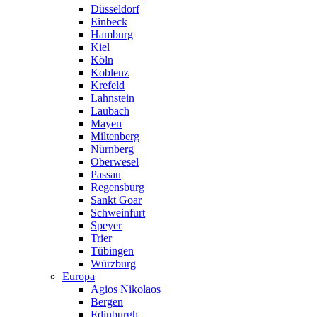
Düsseldorf
Einbeck
Hamburg
Kiel
Köln
Koblenz
Krefeld
Lahnstein
Laubach
Mayen
Miltenberg
Nürnberg
Oberwesel
Passau
Regensburg
Sankt Goar
Schweinfurt
Speyer
Trier
Tübingen
Würzburg
Europa
Agios Nikolaos
Bergen
Edinburgh