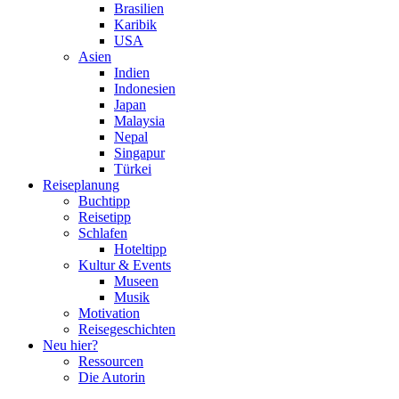
Brasilien
Karibik
USA
Asien
Indien
Indonesien
Japan
Malaysia
Nepal
Singapur
Türkei
Reiseplanung
Buchtipp
Reisetipp
Schlafen
Hoteltipp
Kultur & Events
Museen
Musik
Motivation
Reisegeschichten
Neu hier?
Ressourcen
Die Autorin