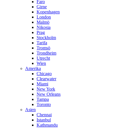
Faro
Girne
Kopenhagen
London
Malmö
Nikosia
Prag
Stockholm
Tarifa
Tromsö
Trondheim
Utrecht
Wien
Amerika
Chicago
Clearwater
Miami
New York
New Orleans
Tampa
Toronto
Asien
Chennai
Istanbul
Kathmandu