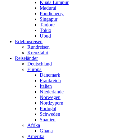
Kuala Lumpur
Madurai
Pondicherry
Singapur
Tanjore
Tokio
Ubud
Erlebnisreisen
Rundreisen
Kreuzfahrt
Reiseländer
Deutschland
Europa
Dänemark
Frankreich
Italien
Niederlande
Norwegen
Nordzypern
Portugal
Schweden
Spanien
Afrika
Ghana
Amerika