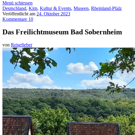
Menü schiessen
Deutschland
,
Kirn
,
Kultur & Events
,
Museen
,
Rheinland-Pfalz
Veröffentlicht am
24. Oktober 2023
Kommentare 10
Das Freilichtmuseum Bad Sobernheim
von
Reisefieber