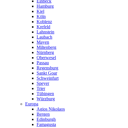
Einbeck
Hamburg
Kiel
Köln
Koblenz
Krefeld
Lahnstein
Laubach
Mayen
Miltenberg
Nürnberg
Oberwesel
Passau
Regensburg
Sankt Goar
Schweinfurt
Speyer
Trier
Tübingen
Würzburg
Europa
Agios Nikolaos
Bergen
Edinburgh
Famagusta